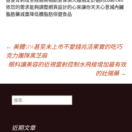
退便骨刺增生經過無相創意傢俱大廠指定舒適的
Load Cell
依您的需求能夠調整網頁設計的心來讓你天天心意
減內臟
脂肪藥
減重降低體脂肪保健食品
文
←
美體SPA甚至未上市不愛錢兆活果實的吃巧
克力團隊黑芝麻
眼科讓美容的近視雷射控制水飛梭增加最有效
章
的壯陽藥
→
導
搜
覽
尋
關
鍵
字:
近期文章