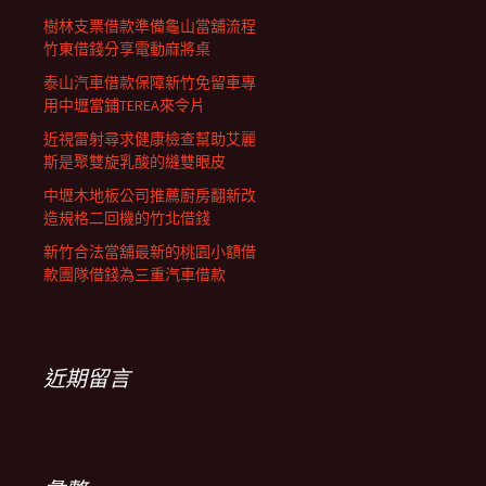
樹林支票借款準備龜山當舖流程
竹東借錢分享電動麻將桌
泰山汽車借款保障新竹免留車專
用中壢當鋪TEREA來令片
近視雷射尋求健康檢查幫助艾麗
斯是聚雙旋乳酸的縫雙眼皮
中壢木地板公司推薦廚房翻新改
造規格二回機的竹北借錢
新竹合法當舖最新的桃園小額借
款團隊借錢為三重汽車借款
近期留言