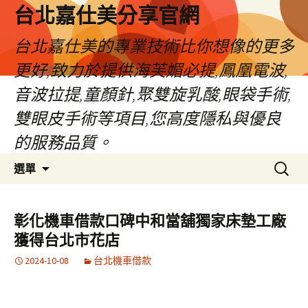
跳
台北嘉仕美分享官網
至
主
台北嘉仕美的專業技術比你想像的更多
要
更好,致力於提供海芙媚必提,鳳凰電波,
內
容
音波拉提,童顏針,聚雙旋乳酸,眼袋手術,
雙眼皮手術等項目,您高度隱私與優良
的服務品質。
搜
選單
尋
關
鍵
彰化機車借款口碑中和當舖獨家床墊工廠
字:
獲得台北市花店
2024-10-08
台北機車借款