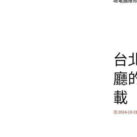
壢電腦維
台
廳
載
2024-10-3