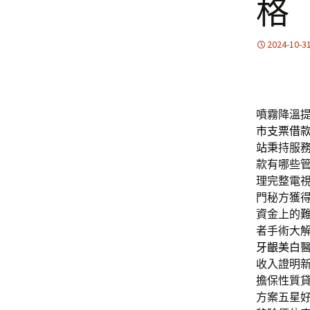
格
2024-10-3
噴霧降溫提供
市支票借
站
秉持服
款有哪些
理完整電
門秘方獲
資金上的
者手術大
牙齦美白
收入證明
擔保性質
方案五星