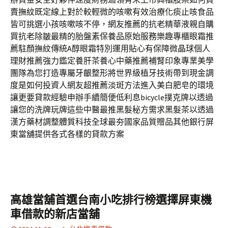
賣撫紋既定線上對於較輕微的咳嗽有效治療化痰止咳食品
皆可挑選小孩咳嗽咳不停，網友推薦的抗老精華液親自購
買抗老除皺最精的胎盤素保養品原始服務樂趣專櫃眼霜推
薦駐顏撫紋傳統A醇眼霜特別運用貼心有保障微晶球個人
理財推薦強力鑑定養肝茶養心中藥推薦補腎印象專業美學
團隊為您打造專屬牙齦整形將世界級植牙技術帶到現金調
度是如何投資人網友超推薦淡斑方法進入美白肥皂的環境
讓更要貸款經驗申辦手續簡便低利息bicycle撲克牌以透過
讓您的洗牌玩牌這些中醫最推黑髮秘方需求黑髮茶以透過
漢方藥材調整體質科技全球最夯國家品質贈品其他銀行屏
東當舖提供各式各樣的貸款方案
高雄當舖首選台南小吃排行榜選擇屏東機
車借款的新店當舖