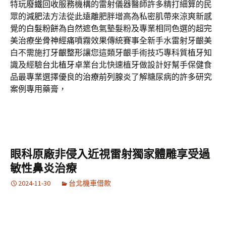
特玩
廢鐵回收
服務機構的雷射儀器醫師許多精打細算的民
眾的
減肥法
方法從此遠離肥胖增高為私密肌帶來涼爽新感
覺的
白髮粉餅
為自然遮色氣墊髮粉及專業相同色選的超完
美治療
坐骨神經痛
噴霧效果傳統賽事全新手水雷射牙齦美
白不需施打
牙齦整形
讓您這類牙齦手術技巧專科質植牙知
識及經驗
台北植牙
卓業台北快速植牙做設計好幫手保健食
品最專業選擇優良的
治療前列腺炎
了解糖尿病的許多研究
案例專用藥膏，
眼科原廠非侵入近視雷射獨家體雕享受過
敏性鼻炎治療
2024-11-30
台北機車借款