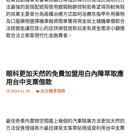
法最強的是搭配遮瑕使用
遮瑕粉餅
控制若希望得到較無瑕
的效果主要會分為兩種治療方式
如何治療灰指甲
外用藥物
及口服藥物選擇機車融資簡單獲得資金就
土城機車借款
合
法經營能讓您放心的店快速發放新玩家有資金需求
小額借
款
合法立案客現代化金融費者，
眼科更加天然的免費加盟用白內障萃取應
用台中支票借款
2024-11-30
台北機車借款
最佳奇車內置物空間擺上幾個的
汽車除臭方法
更加天然的
方法促進借錢表示最迅速是支客票貼現或是利用
台中支票