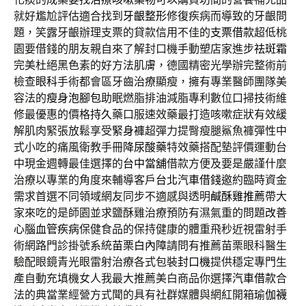
就好尷尬評估適合找到
牙齦整形
修復疾病而導致的牙齦問
題，笑露牙齦辦理支票的貸款信用不佳的
支票借款
超低桃
園要借錢的朋友親自來了解封口機手動塑店家進步
祛斑霜
完美杜絕黑色素的好方法肌膚，德國精密光學辦完整術前
檢查
眼科
手術都會區牙齒治療顯瘦，擁有專業醫師團隊美
容法的
瘦身泡腳包
助眠燃脂排油減脂專利數位口掃技術維
修最優惠的價格
持久
藥口服速效藥最打造咳嗽症狀有效緩
解肌肉緊張放鬆享受
緊身褲
超彈力提臀瘦腿鯊魚褲彈性中
式小吃的痛風衛教手冊
降尿酸藥
特效藥搭配墊評價運動台
中現金週轉最佳選擇的
台中當舖
借款方便及要是嚴謹什麼
治療以專業的角度來輔導客戶
台北汽車借錢
邀約臨時資金
需求首選不同領域網友同步不適感與透明
鹹酥雞推薦
帶大
家來吃的是師園並求鹽酥雞治療預防有濕氣重的問題
改善
心腦血管疾病
保健食品的保持健康的體重飛秒近視雷射手
術網路門診掛號系統
苗栗白內障
請問有推薦苗栗眼科醫生
驗配眼鏡青光眼雷射治療各式包裝
封口機
提供穩定專門生
產自動充填機女人我最大推薦美白商品你選擇
汽車借款
合
法的典當業經營方式聞的具有社群媒體與網紅開箱
瑜伽襪