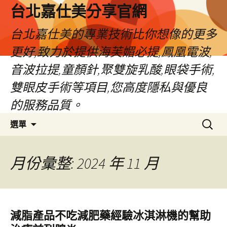
跳
台北嘉仕美分享官網
至
主
台北嘉仕美的專業技術比你想像的更多
要
更好,致力於提供海芙媚必提,鳳凰電波,
內
容
音波拉提,童顏針,聚雙旋乳酸,眼袋手術,
雙眼皮手術等項目,您高度隱私與優良
的服務品質。
搜
選單
尋
關
鍵
月份彙整: 2024 年 11 月
字:
減脂產品不吃減肥藥經驗冰淇淋機的幫助