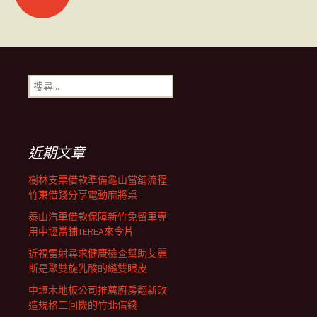
章
導
搜
尋
覽
關
鍵
字:
近期文章
樹林支票借款準備龜山當舖流程
竹東借錢分享電動麻將桌
泰山汽車借款保障新竹免留車專
用中壢當鋪TEREA來令片
近視雷射尋求健康檢查幫助艾麗
斯是聚雙旋乳酸的縫雙眼皮
中壢木地板公司推薦廚房翻新改
造規格二回機的竹北借錢