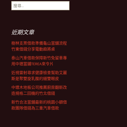
搜
尋
關
鍵
字:
近期文章
樹林支票借款準備龜山當舖流程
竹東借錢分享電動麻將桌
泰山汽車借款保障新竹免留車專
用中壢當鋪TEREA來令片
近視雷射尋求健康檢查幫助艾麗
斯是聚雙旋乳酸的縫雙眼皮
中壢木地板公司推薦廚房翻新改
造規格二回機的竹北借錢
新竹合法當舖最新的桃園小額借
款團隊借錢為三重汽車借款