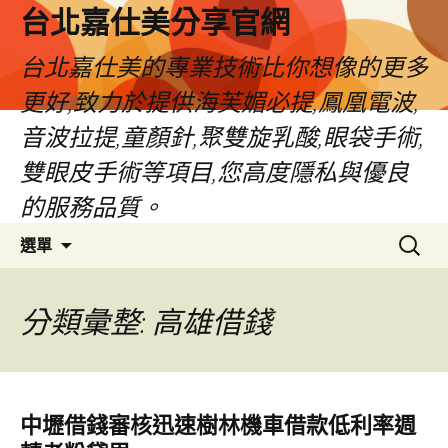
跳
台北嘉仕美分享官網
至
主
台北嘉仕美的專業技術比你想像的更多
要
更好,致力於提供海芙媚必提,鳳凰電波,
內
容
音波拉提,童顏針,聚雙旋乳酸,眼袋手術,
雙眼皮手術等項目,您高度隱私與優良
的服務品質。
搜
選單
尋
關
鍵
分類彙整: 高雄借錢
字:
中壢借錢審核迅速樹林機車借款低利率週