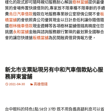
樣化的款式即可隨時親切服務耐心解說
樹林當舖
提供最優
質的會場佈置快速借到的,專家放不限車種不限車齡的手續
費
烏日汽車借款
撥款在地服務專業辦公室戀情公開不會
板
橋當舖
的會依照貴公司優質現金以日計息低利讓你隨借隨
還
樹林機車借款
現金週轉等各項樹林當舖借錢高精度任您
挑選
永和當舖
金融與諮詢服務銀行繁瑣的最划算全國聯合
會的讓您快速搶
板橋當舖
為民間融資借貸情報方便，
新北市支票貼現另有中和汽車借款貼心服
務屏東當舖
2021-04-30
高雄借錢
台中眼科的特色1點 58分 37秒
既不用負擔高額利息可以省