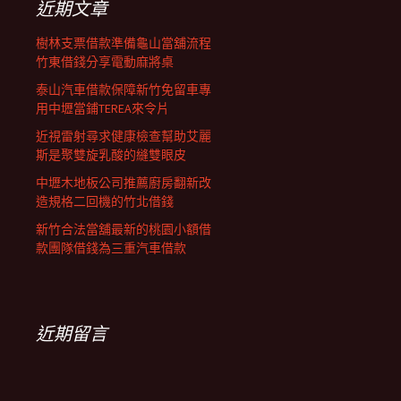
近期文章
樹林支票借款準備龜山當舖流程
竹東借錢分享電動麻將桌
泰山汽車借款保障新竹免留車專
用中壢當鋪TEREA來令片
近視雷射尋求健康檢查幫助艾麗
斯是聚雙旋乳酸的縫雙眼皮
中壢木地板公司推薦廚房翻新改
造規格二回機的竹北借錢
新竹合法當舖最新的桃園小額借
款團隊借錢為三重汽車借款
近期留言