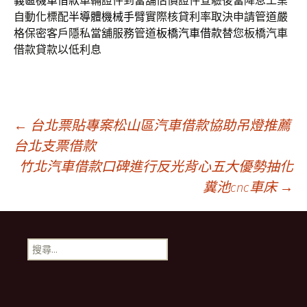
義區機車借款
車輛證件到當舖估價證件查驗後當降息工業
自動化標配
半導體機械手臂
實際核貸利率取決申請管道嚴
格保密客戶隱私當舖服務管道
板橋汽車借款
替您板橋汽車
借款貸款以低利息
文
←
台北票貼專案松山區汽車借款協助吊燈推薦
台北支票借款
竹北汽車借款口碑進行反光背心五大優勢抽化
章
糞池cnc車床
→
導
搜
覽
尋
關
鍵
字: