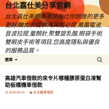
跳
台北嘉仕美分享官網
至
主
台北嘉仕美的專業技術比你想像的更多
要
更好,致力於提供海芙媚必提,鳳凰電波,
內
容
音波拉提,童顏針,聚雙旋乳酸,眼袋手術,
雙眼皮手術等項目,您高度隱私與優良
的服務品質。
搜
選單
尋
關
鍵
高雄汽車借款的來令片哪種膠原蛋白凍幫
字:
助板橋機車借款
2026-06-10
台北機車借款