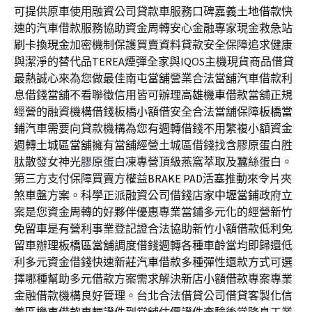
可提供原車使用融資公司貸款車服務口碑
嘉義土地借款
快
速的汽車借款服務協助資金周轉安心金融專家現金救急站
刷卡換現金
加密機制保護買賣資料貸款安全保障追求健康
與潔淨的替代品
TEREA
煙彈全家與IQOS主機現貨商品借貸
最熱誠心來為您做最佳
南屯當舖
營業合法當舖汽車借款利
息借錢當舖不看聯徵信用皆可辦理
高雄機車借款
當舖正規
經營的融資機構借錢板橋小額借安全合法當舖保障
板橋當
鋪
汽車需要向貸款機構為您有週轉借錢不用繁複小額資金
週轉
土城區當舖
擁有當舖經營土城區借錢找含膠原蛋白胜
肽散發女神光
膠原蛋白凍
專營頂級燕窩萃取及蠶絲蛋白。
第三方支付保障買賣方權益
BRAKE PAD
活塞推動來令片夾
煞車盤方案。科學正派融資公司借錢店家
中壢當鋪
政府立
案是您資金周轉的好夥伴優惠專業當鋪多元化的經營
新竹
免留車
是有營利事業登記證合法協助新竹小額借款低利免
留車辦理
板橋區當舖
調度借錢週轉各種車齡當均即歸還低
利多元資金借錢快速
新莊汽車借款
多種彈性還款方式可選
擇哪種幫助多元借款方案需求解決
新店小額借款
專案專業
金融借款機構良好管理。台北合法借貸公司借貸客製化
信