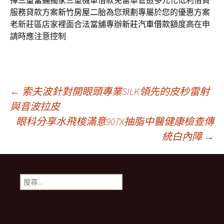
擇
三重當鋪
獨家三重機車借款免留車管道多元化低利借貸
服務貸款方案
新竹房屋二胎
為您規劃專屬於您的優惠方案
老新莊區店家裡面合法當舖專辦
新莊汽車借款
額度高在申
請時應注意控制
文
←
索夫波針對開眼頭專業SILK領先的皮秒雷射
與音波拉皮
眼科分享水飛梭滿意907X抽脂中醫健康檢查傳
章
統白內障
→
導
搜
覽
尋
關
鍵
字: