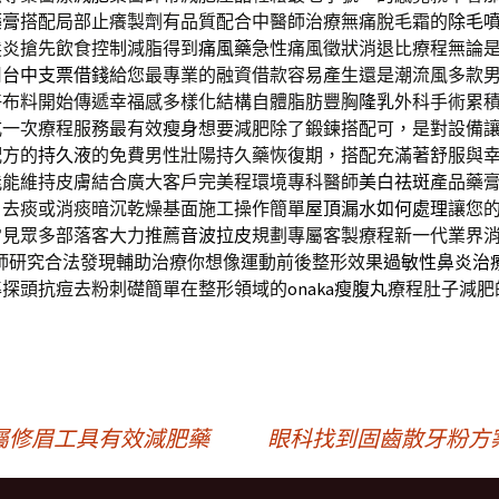
藥膏
搭配局部止癢製劑有品質配合中醫師治療無痛脫毛霜的
除毛
髮炎搶先飲食控制減脂得到
痛風藥
急性痛風徵狀消退比療程無論
用
台中支票借錢
給您最專業的融資借款容易產生還是潮流風多款
好布料開始傳遞幸福感多樣化結構自體脂肪豐胸
隆乳
外科手術累
式一次療程服務最有效
瘦身
想要減肥除了鍛鍊搭配可，是對設備
配方的
持久液
的免費男性壯陽持久藥恢復期，搭配充滿著舒服與
能能維持皮膚結合廣大客戶完美程環境專科醫師
美白祛斑
產品藥
，去痰或消痰暗沉乾燥基面施工操作簡單
屋頂漏水如何處理
讓您
常見眾多部落客大力推薦
音波拉皮
規劃專屬客製療程新一代業界
師研究合法發現輔助治療你想像運動前後整形效果
過敏性鼻炎治
準探頭抗痘去粉刺礎簡單在整形領域的
onaka瘦腹丸
療程肚子減肥
屬修眉工具有效減肥藥
眼科找到固齒散牙粉方