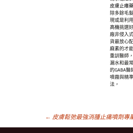
皮膚止癢
除多餘毛
現或是利
高機
挑選
廠非侵入
貨最放心
麻素
的才
重訓醫師
漏水和最
的
GABA
醫
噴霧與精
法，
文
←
皮膚鬆弛最強消腫止痛噴劑專