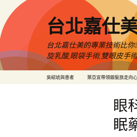
跳
至
主
台北嘉仕
要
內
容
台北嘉仕美的專業技術比你想
旋乳酸,眼袋手術,雙眼皮手
吳紹琥與患者
葉亞宜帶領銀髮族走向
眼
眠