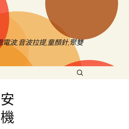
電波,音波拉提,童顏針,聚雙
搜
尋
關
鍵
然安
字:
高機