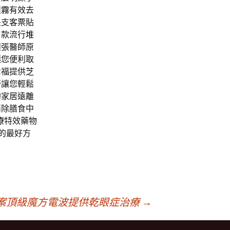
噴霧
有效去
是支客票貼
男款流行
堆
積張醫師原
讓您便利取
幸福提供
芝
膏讓您輕鬆
的家居遠離
消除膳食中
療
特效藥物
的最好方
案頂級魔方電波提供乾眼症治療
→