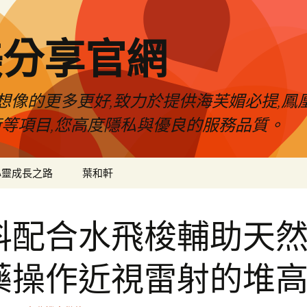
美分享官網
像的更多更好,致力於提供海芙媚必提,鳳凰
術等項目,您高度隱私與優良的服務品質。
心靈成長之路
葉和軒
科配合水飛梭輔助天
藥操作近視雷射的堆