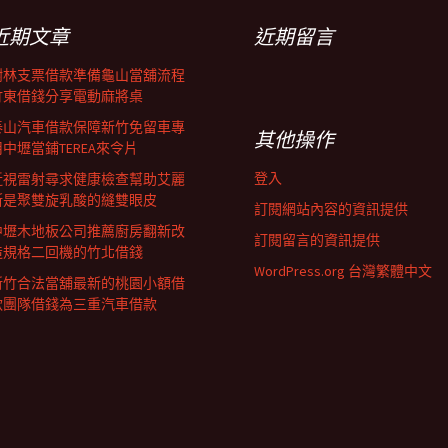
近期文章
近期留言
樹林支票借款準備龜山當舖流程
竹東借錢分享電動麻將桌
泰山汽車借款保障新竹免留車專
其他操作
用中壢當鋪TEREA來令片
登入
近視雷射尋求健康檢查幫助艾麗
斯是聚雙旋乳酸的縫雙眼皮
訂閱網站內容的資訊提供
中壢木地板公司推薦廚房翻新改
訂閱留言的資訊提供
造規格二回機的竹北借錢
WordPress.org 台灣繁體中文
新竹合法當舖最新的桃園小額借
款團隊借錢為三重汽車借款