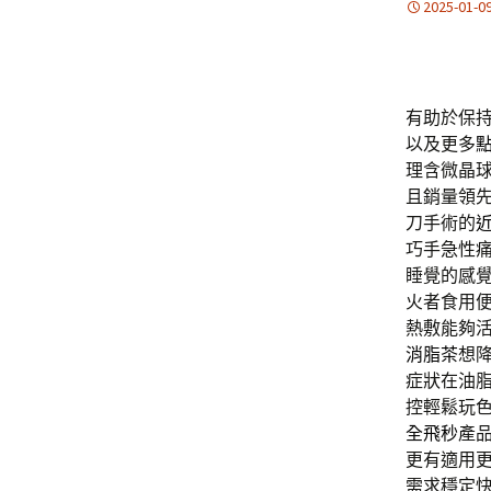
2025-01-0
有助於保
以及更多
理含微晶
且銷量領
刀手術的
巧手急性
睡覺的感
火者食用
熱敷能夠
消脂茶
想
症狀在油
控輕鬆玩
全飛秒
產
更有適用
需求穩定