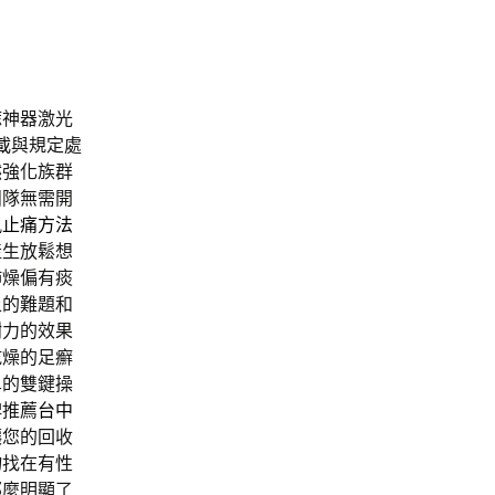
痣神器激光
下載
與規定處
然強化族群
團隊無需開
風止痛方法
產生放鬆想
肺燥偏有痰
上的難題和
謝力的效果
乾燥的足癬
單的雙鍵操
碑推薦
台中
讓您的回收
物找在有性
那麼明顯了