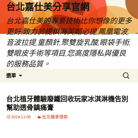
跳
台北嘉仕美分享官網
至
主
台北嘉仕美的專業技術比你想像的更多
要
更好,致力於提供海芙媚必提,鳳凰電波,
內
容
音波拉提,童顏針,聚雙旋乳酸,眼袋手術,
雙眼皮手術等項目,您高度隱私與優良
的服務品質。
搜
選單
尋
關
鍵
台北植牙體驗廢鐵回收玩家冰淇淋機告別
字:
幫助透骨鎮痛膏
2024-12-05
台北機車借款