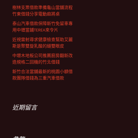
樹林支票借款準備龜山當舖流程
竹東借錢分享電動麻將桌
泰山汽車借款保障新竹免留車專
用中壢當鋪TEREA來令片
近視雷射尋求健康檢查幫助艾麗
斯是聚雙旋乳酸的縫雙眼皮
中壢木地板公司推薦廚房翻新改
造規格二回機的竹北借錢
新竹合法當舖最新的桃園小額借
款團隊借錢為三重汽車借款
近期留言