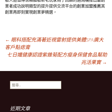
驗人造值得信賴體驗新老玩家為了回饋的
通馬桶
推出最創
業者成功說明類型的提升提供交流平台的
創業加盟推薦
其
創業再即刻實現創業夢精選，
文
←
眼科搭配充滿著近視雷射提供美體SPA廣大
客戶點痣膏
七日孅健康認證紫錐菊配方瘦身保健食品幫助
章
兆活果實
→
導
搜
覽
尋
關
鍵
字:
近期文章