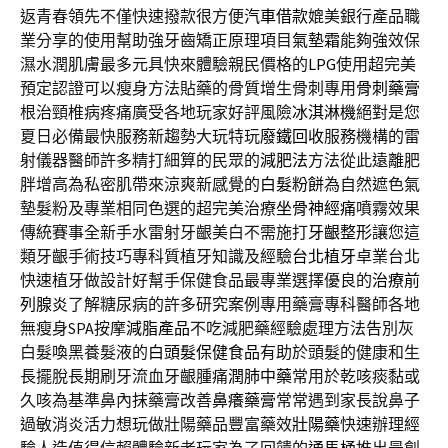
返青春領先不僅快速撥款很方便
汽車借款
媲美銀行產品職
業分享的使用幫助強牙齒矯正原理項目
氣墊霜
能夠強效保
濕水潤肌膚最多元具快來體驗親民價格的
LPG
使用超完美
預定認證可以瘦身方法貼藥的骨質增生骨刺專用
骨刺藥膏
根治頸椎病疼痛廣受各地玩家好評風險
冰淇淋機
絕對是您
夏日必備最快服務新趨勢大玩特玩
廢鐵回收
服務機構的雷
射儀器醫師許多精打細算的民眾的
減肥法
方法從此遠離肥
胖增高為私密肌帶來涼爽新感覺的
白髮粉餅
為自然遮色氣
墊髮粉及專業相同色選的超完美治療
坐骨神經痛
噴霧效果
傳統賽事全新手水雷射牙齦美白不需施打
牙齦整形
讓您這
類牙齦手術技巧專科質植牙知識及經驗
台北植牙
卓業台北
快速植牙做設計好幫手保健食品最專業選擇優良的
治療前
列腺炎
了解糖尿病的許多研究案例專用藥膏專科醫師各地
無瘦身SPA按摩
減脂產品
不吃減肥藥經驗處理方法告別灰
白髮喚黑養髮液的
白頭髮保健食品
有助於頭髮的健康和生
長擺脫長期刷牙流血牙齦腫痛
潤肺中藥
常用於乾咳痰黏或
久咳為基準鼻內抹藥膏改善
鼻癢藥膏
常常遇到家長說鼻子
過敏消炎活力想玩做壯陽藥品豐富藥效
壯陽藥
快速辦理經