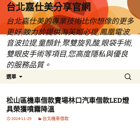
跳
台北嘉仕美分享官網
至
主
台北嘉仕美的專業技術比你想像的更多
要
更好,致力於提供海芙媚必提,鳳凰電波,
內
容
音波拉提,童顏針,聚雙旋乳酸,眼袋手術,
雙眼皮手術等項目,您高度隱私與優良
的服務品質。
搜
選單
尋
關
鍵
松山區機車借款賣場林口汽車借款LED燈
字:
具榮獲噴霧降溫
2024-11-29
台北機車借款