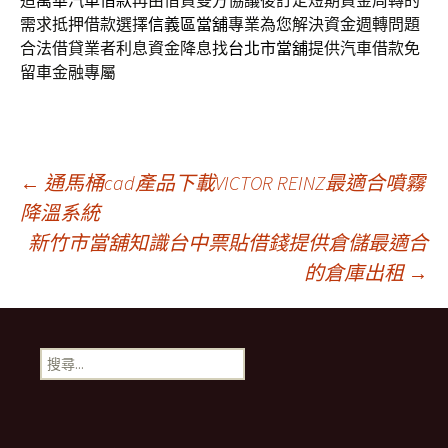
造
萬華汽車借款
再由借貸雙方協議後訂定短期資金周轉的
需求抵押借款選擇
信義區當舖
專業為您解決資金週轉問題
合法借貸業者利息資金降息找
台北市當舖
提供汽車借款免
留車金融專屬
文
←
通馬桶cad產品下載VICTOR REINZ最適合噴霧
降溫系統
新竹市當舖知識台中票貼借錢提供倉儲最適合
章
的倉庫出租
→
導
搜
覽
尋
關
鍵
字: