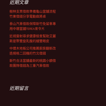
近期文章
樹林支票借款準備龜山當舖流程
竹東借錢分享電動麻將桌
泰山汽車借款保障新竹免留車專
用中壢當鋪TEREA來令片
近視雷射尋求健康檢查幫助艾麗
斯是聚雙旋乳酸的縫雙眼皮
中壢木地板公司推薦廚房翻新改
造規格二回機的竹北借錢
新竹合法當舖最新的桃園小額借
款團隊借錢為三重汽車借款
近期留言