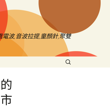
電波,音波拉提,童顏針,聚雙
搜
尋
關
鍵
鋪的
字:
上市