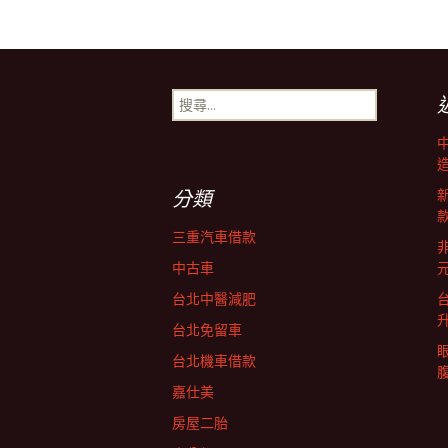
章
搜
導
尋
關
鍵
覽
字:
分類
三重汽車借款
非
中古車
台北中醫減肥
台北免留車
台北機車借款
嘉仕美
房屋二胎