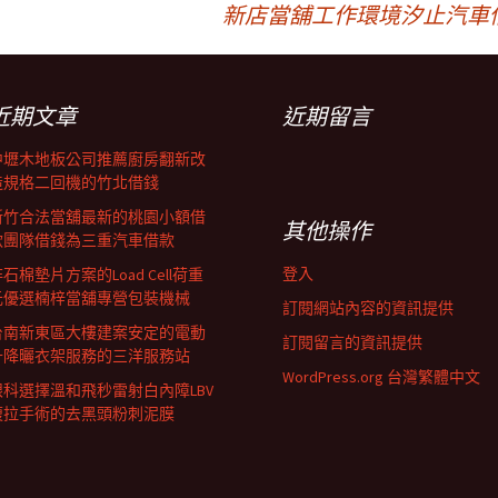
新店當舖工作環境汐止汽車
近期文章
近期留言
中壢木地板公司推薦廚房翻新改
造規格二回機的竹北借錢
新竹合法當舖最新的桃園小額借
其他操作
款團隊借錢為三重汽車借款
登入
石棉墊片方案的Load Cell荷重
元優選楠梓當舖專營包裝機械
訂閱網站內容的資訊提供
台南新東區大樓建案安定的電動
訂閱留言的資訊提供
升降曬衣架服務的三洋服務站
WordPress.org 台灣繁體中文
眼科選擇溫和飛秒雷射白內障LBV
腹拉手術的去黑頭粉刺泥膜