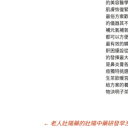
的美容醫
肌膚恢復
最俗方案
的儀器其
補元氣
補
都可以方
最有效的
鼾困擾設
的發揮最
是
鼻炎膏
痘獨特挑
生茶飲暖
給方案的
物決明子
文
←
老人壯陽藥的壯陽中藥研發早