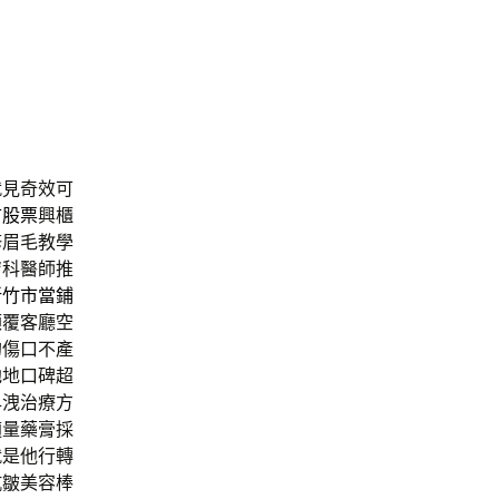
就見奇效可
市股票
興櫃
修眉毛教學
膚科醫師推
新竹市當鋪
顛覆客廳空
的傷口不產
弛
地口碑超
早洩治療方
適量藥膏採
就是他行轉
抗皺美容棒