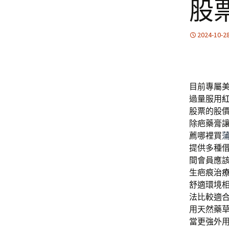
股
2024-10-2
目前專屬
過量服用
股票的股
除疤藥膏
薦哪裡買
提供多種
間會員應
生疤痕
治
舒適環境
法比較適
用天然藥
當更強外