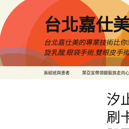
跳
至
主
台北嘉仕
要
內
容
台北嘉仕美的專業技術比你想
旋乳酸,眼袋手術,雙眼皮手
吳紹琥與患者
葉亞宜帶領銀髮族走向
汐
刷