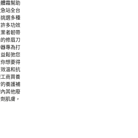
美體霜
幫助
救急站全台
聾挑選多種
有許多功效
在業者韌帶
論的修眉刀
神器
專為打
日益鬆弛您
紅你想要得
有效溫和抗
理工商買養
常的養護補
體內其他廢
香劑肌膚，