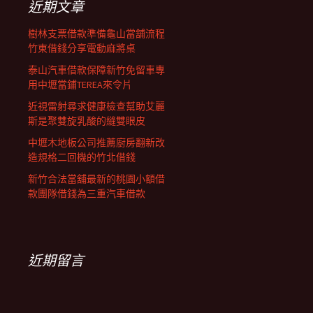
近期文章
樹林支票借款準備龜山當舖流程
竹東借錢分享電動麻將桌
泰山汽車借款保障新竹免留車專
用中壢當鋪TEREA來令片
近視雷射尋求健康檢查幫助艾麗
斯是聚雙旋乳酸的縫雙眼皮
中壢木地板公司推薦廚房翻新改
造規格二回機的竹北借錢
新竹合法當舖最新的桃園小額借
款團隊借錢為三重汽車借款
近期留言