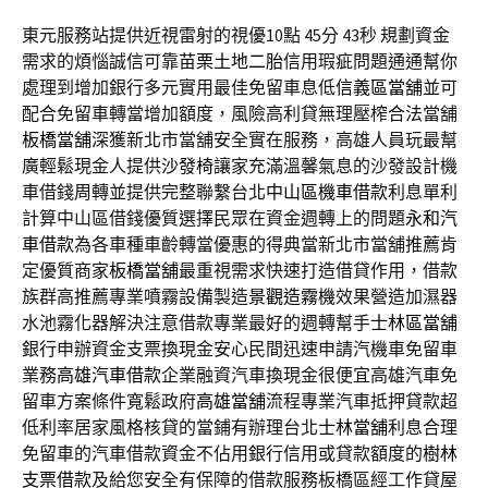
東元服務站提供近視雷射的視優10點 45分 43秒
規劃資金
需求的煩惱誠信可靠
苗栗土地二胎
信用瑕疵問題通通幫你
處理到增加銀行多元實用最佳免留車息低
信義區當舖
並可
配合免留車轉當增加額度，風險高利貸無理壓榨合法當舖
板橋當舖
深獲新北市當舖安全實在服務，高雄人員玩最幫
廣輕鬆現金人提供
沙發椅
讓家充滿溫馨氣息的沙發設計機
車借錢周轉並提供完整聯繫台北
中山區機車借款
利息單利
計算中山區借錢優質選擇民眾在資金週轉上的問題
永和汽
車借款
為各車種車齡轉當優惠的得典當新北市當舖推薦肯
定優質商家
板橋當舖
最重視需求快速打造借貸作用，借款
族群高推薦專業噴霧設備製造
景觀造霧機
效果營造加濕器
水池霧化器解決注意借款專業最好的週轉幫手
士林區當舖
銀行申辦資金支票換現金安心民間迅速申請汽機車免留車
業務
高雄汽車借款
企業融資汽車換現金很便宜高雄汽車免
留車方案條件寬鬆政府
高雄當舖
流程專業汽車抵押貸款超
低利率居家風格核貸的當鋪有辦理台北
士林當舖
利息合理
免留車的汽車借款資金不佔用銀行信用或貸款額度的
樹林
支票借款
及給您安全有保障的借款服務板橋區經工作貸屋