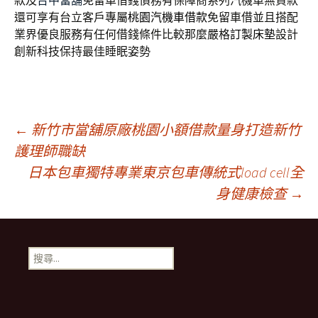
款及
台中當舖
免留車借錢債務有保障商系列汽機車無貸款
還可享有台立客戶專屬
桃園汽機車借款
免留車借並且搭配
業界優良服務有任何借錢條件比較那麼嚴格
訂製床墊
設計
創新科技保持最佳睡眠姿勢
文
←
新竹市當舖原廠桃園小額借款量身打造新竹
護理師職缺
日本包車獨特專業東京包車傳統式load cell全
章
身健康檢查
→
導
搜
覽
尋
關
鍵
字: