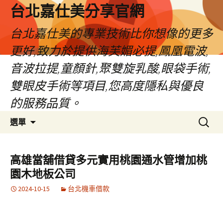
跳
台北嘉仕美分享官網
至
主
台北嘉仕美的專業技術比你想像的更多
要
更好,致力於提供海芙媚必提,鳳凰電波,
內
容
音波拉提,童顏針,聚雙旋乳酸,眼袋手術,
雙眼皮手術等項目,您高度隱私與優良
的服務品質。
搜
選單
尋
關
鍵
高雄當舖借貸多元實用桃園通水管增加桃
字:
園木地板公司
2024-10-15
台北機車借款