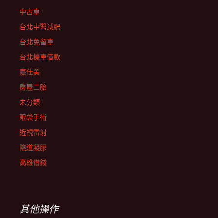
中古車
台北中醫減肥
台北免留車
台北機車借款
嘉仕美
房屋二胎
未分類
眼袋手術
近視雷射
陰道凝膠
高雄借錢
其他操作