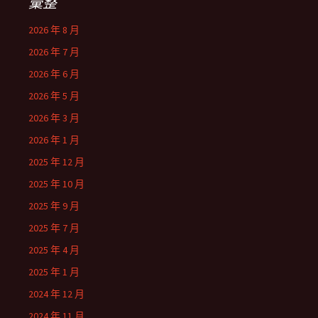
彙整
2026 年 8 月
2026 年 7 月
2026 年 6 月
2026 年 5 月
2026 年 3 月
2026 年 1 月
2025 年 12 月
2025 年 10 月
2025 年 9 月
2025 年 7 月
2025 年 4 月
2025 年 1 月
2024 年 12 月
2024 年 11 月