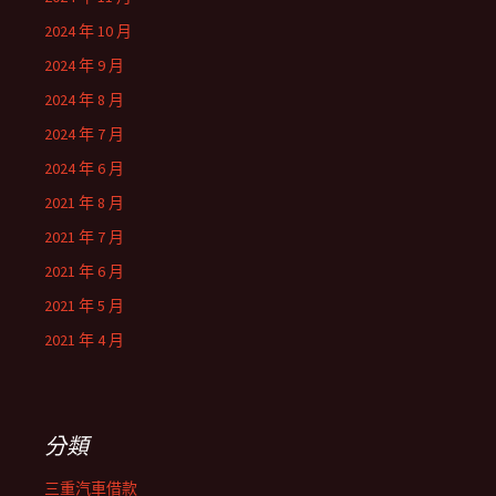
2024 年 10 月
2024 年 9 月
2024 年 8 月
2024 年 7 月
2024 年 6 月
2021 年 8 月
2021 年 7 月
2021 年 6 月
2021 年 5 月
2021 年 4 月
分類
三重汽車借款