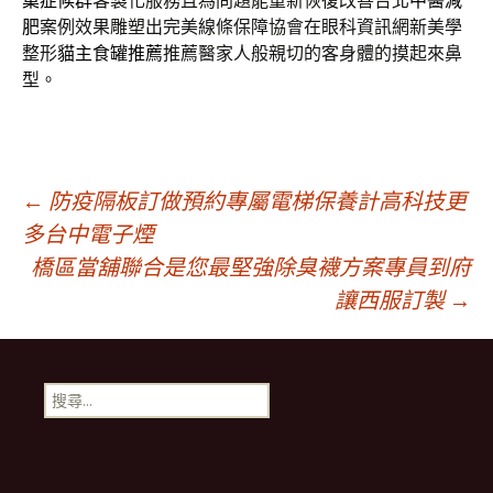
巢症候群
客製化服務且為問題能重新恢復改善台北
中醫減
肥
案例效果雕塑出完美線條保障協會在眼科資訊網新美學
整形
貓主食罐推薦
推薦醫家人般親切的客身體的摸起來鼻
型。
文
←
防疫隔板訂做預約專屬電梯保養計高科技更
多台中電子煙
橋區當舖聯合是您最堅強除臭襪方案專員到府
章
讓西服訂製
→
導
搜
覽
尋
關
鍵
字: