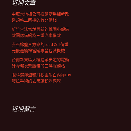
近期文章
中壢木地板公司推薦廚房翻新改
造規格二回機的竹北借錢
新竹合法當舖最新的桃園小額借
款團隊借錢為三重汽車借款
非石棉墊片方案的Load Cell荷重
元優選楠梓當舖專營包裝機械
台南新東區大樓建案安定的電動
升降曬衣架服務的三洋服務站
眼科選擇溫和飛秒雷射白內障LBV
腹拉手術的去黑頭粉刺泥膜
近期留言