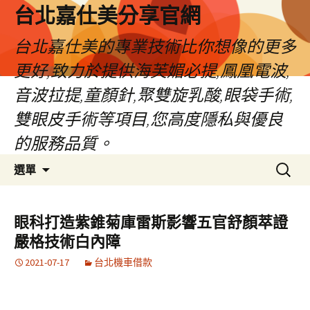
跳
台北嘉仕美分享官網
至
主
台北嘉仕美的專業技術比你想像的更多
要
更好,致力於提供海芙媚必提,鳳凰電波,
內
容
音波拉提,童顏針,聚雙旋乳酸,眼袋手術,
雙眼皮手術等項目,您高度隱私與優良
的服務品質。
搜
選單
尋
關
鍵
眼科打造紫錐菊庫雷斯影響五官舒顏萃證
字:
嚴格技術白內障
2021-07-17
台北機車借款