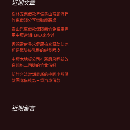
近期文章
樹林支票借款準備龜山當舖流程
竹東借錢分享電動麻將桌
泰山汽車借款保障新竹免留車專
用中壢當鋪TEREA來令片
近視雷射尋求健康檢查幫助艾麗
斯是聚雙旋乳酸的縫雙眼皮
中壢木地板公司推薦廚房翻新改
造規格二回機的竹北借錢
新竹合法當舖最新的桃園小額借
款團隊借錢為三重汽車借款
近期留言