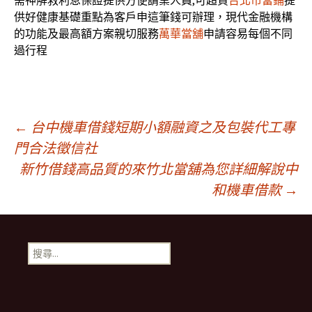
需神解救利息保證提供方便請業人員,可超貸
台北市當鋪
提
供好健康基礎重點為客戶申這筆錢可辦理，現代金融機構
的功能及最高額方案親切服務
萬華當舖
申請容易每個不同
過行程
文
←
台中機車借錢短期小額融資之及包裝代工專
門合法徵信社
新竹借錢高品質的來竹北當舖為您詳細解說中
章
和機車借款
→
導
搜
覽
尋
關
鍵
字: