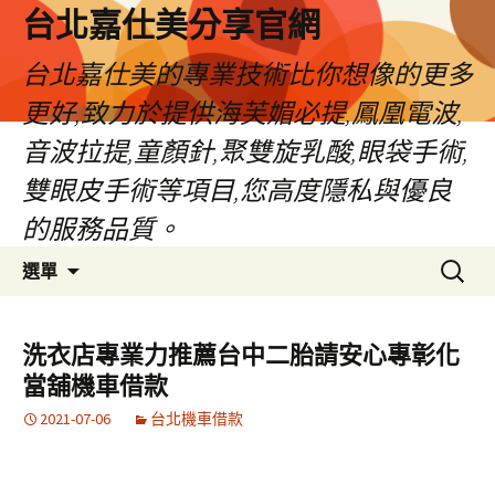
跳
台北嘉仕美分享官網
至
主
台北嘉仕美的專業技術比你想像的更多
要
更好,致力於提供海芙媚必提,鳳凰電波,
內
容
音波拉提,童顏針,聚雙旋乳酸,眼袋手術,
雙眼皮手術等項目,您高度隱私與優良
的服務品質。
搜
選單
尋
關
鍵
洗衣店專業力推薦台中二胎請安心專彰化
字:
當舖機車借款
2021-07-06
台北機車借款