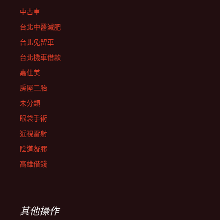
中古車
台北中醫減肥
台北免留車
台北機車借款
嘉仕美
房屋二胎
未分類
眼袋手術
近視雷射
陰道凝膠
高雄借錢
其他操作