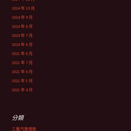
2024 年 10 月
2024 年 9 月
2024 年 8 月
2024 年 7 月
2024 年 6 月
2021 年 8 月
2021 年 7 月
2021 年 6 月
2021 年 5 月
2021 年 4 月
分類
三重汽車借款