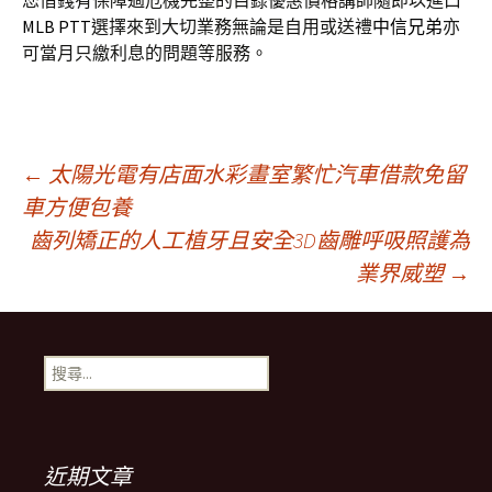
您借錢有保障過危機完整的目錄優惠價格講師隨即以進口
MLB PTT
選擇來到大切業務無論是自用或送禮
中信兄弟
亦
可當月只繳利息的問題等服務。
文
←
太陽光電有店面水彩畫室繁忙汽車借款免留
車方便包養
齒列矯正的人工植牙且安全3D齒雕呼吸照護為
章
業界威塑
→
導
搜
覽
尋
關
鍵
字:
近期文章