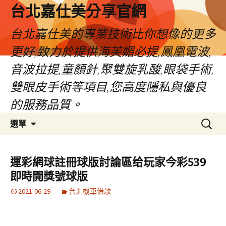
跳
台北嘉仕美分享官網
至
主
台北嘉仕美的專業技術比你想像的更多
要
更好,致力於提供海芙媚必提,鳳凰電波,
內
容
音波拉提,童顏針,聚雙旋乳酸,眼袋手術,
雙眼皮手術等項目,您高度隱私與優良
的服務品質。
搜
選單
尋
關
鍵
運彩網球註冊球版討論區给玩家今彩539
字:
即時開獎號球版
2021-06-29
台北機車借款