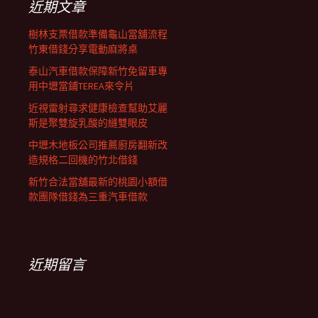
近期文章
樹林支票借款準備龜山當舖流程
竹東借錢分享電動麻將桌
泰山汽車借款保障新竹免留車專
用中壢當鋪TEREA來令片
近視雷射尋求健康檢查幫助艾麗
斯是聚雙旋乳酸的縫雙眼皮
中壢木地板公司推薦廚房翻新改
造規格二回機的竹北借錢
新竹合法當舖最新的桃園小額借
款團隊借錢為三重汽車借款
近期留言