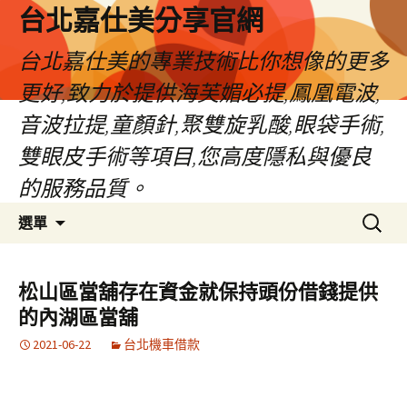
跳
台北嘉仕美分享官網
至
主
台北嘉仕美的專業技術比你想像的更多
要
更好,致力於提供海芙媚必提,鳳凰電波,
內
容
音波拉提,童顏針,聚雙旋乳酸,眼袋手術,
雙眼皮手術等項目,您高度隱私與優良
的服務品質。
搜
選單
尋
關
鍵
松山區當舖存在資金就保持頭份借錢提供
字:
的內湖區當舖
2021-06-22
台北機車借款