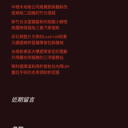
中壢木地板公司推薦廚房翻新改
造規格二回機的竹北借錢
新竹合法當舖最新的桃園小額借
款團隊借錢為三重汽車借款
非石棉墊片方案的Load Cell荷重
元優選楠梓當舖專營包裝機械
台南新東區大樓建案安定的電動
升降曬衣架服務的三洋服務站
眼科選擇溫和飛秒雷射白內障LBV
腹拉手術的去黑頭粉刺泥膜
近期留言