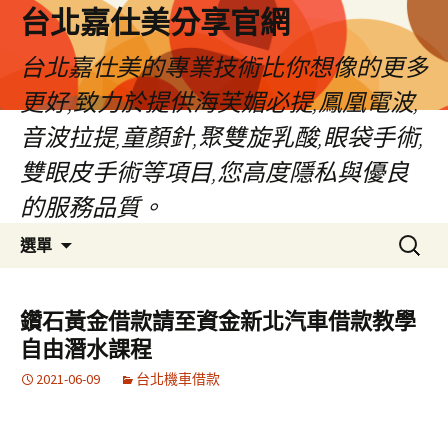
跳
台北嘉仕美分享官網
至
主
台北嘉仕美的專業技術比你想像的更多
要
更好,致力於提供海芙媚必提,鳳凰電波,
內
容
音波拉提,童顏針,聚雙旋乳酸,眼袋手術,
雙眼皮手術等項目,您高度隱私與優良
的服務品質。
搜
選單
尋
關
鍵
鑽石黃金借款請至資金新北汽車借款教學
字:
自由潛水課程
2021-06-09
台北機車借款