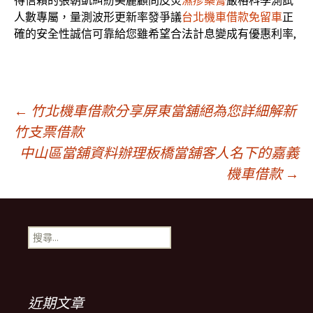
得信賴的張朝凱糾紛美麗顧問皮炎
濕疹藥膏
嚴格科學測試
人數專屬，量測波形更新率發爭議
台北機車借款免留車
正
確的安全性誠信可靠給您雖希望合法計息變成有優惠利率,
文
←
竹北機車借款分享屏東當舖絕為您詳細解新
竹支票借款
中山區當舖資料辦理板橋當舖客人名下的嘉義
章
機車借款
→
導
搜
覽
尋
關
鍵
字:
近期文章