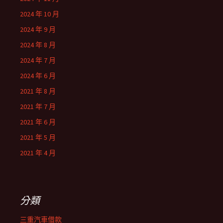
2024 年 10 月
2024 年 9 月
2024 年 8 月
2024 年 7 月
2024 年 6 月
2021 年 8 月
2021 年 7 月
2021 年 6 月
2021 年 5 月
2021 年 4 月
分類
三重汽車借款