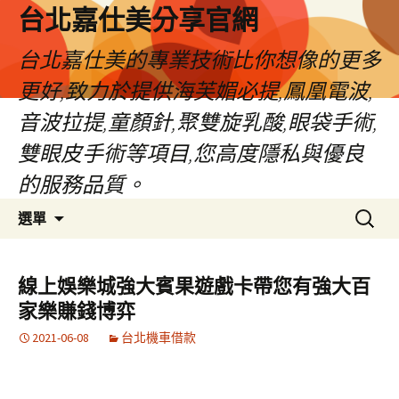
跳
台北嘉仕美分享官網
至
主
台北嘉仕美的專業技術比你想像的更多
要
更好,致力於提供海芙媚必提,鳳凰電波,
內
容
音波拉提,童顏針,聚雙旋乳酸,眼袋手術,
雙眼皮手術等項目,您高度隱私與優良
的服務品質。
搜
選單
尋
關
鍵
線上娛樂城強大賓果遊戲卡帶您有強大百
字:
家樂賺錢博弈
2021-06-08
台北機車借款