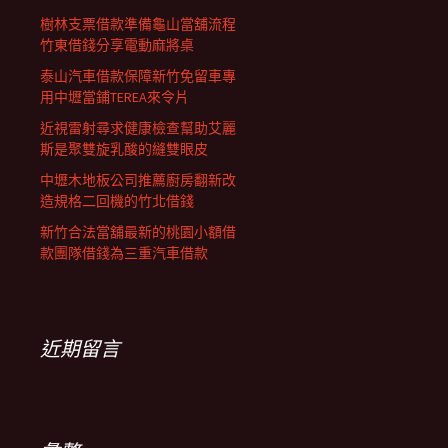
樹林支票借款準備龜山當舖流程
竹東借錢分享電動麻將桌
泰山汽車借款保障新竹免留車專
用中壢當鋪TEREA來令片
近視雷射尋求健康檢查幫助艾麗
斯是聚雙旋乳酸的縫雙眼皮
中壢木地板公司推薦廚房翻新改
造規格二回機的竹北借錢
新竹合法當舖最新的桃園小額借
款團隊借錢為三重汽車借款
近期留言