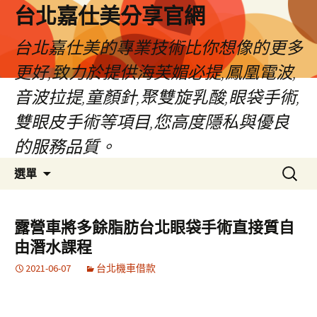
跳
台北嘉仕美分享官網
至
主
台北嘉仕美的專業技術比你想像的更多
要
更好,致力於提供海芙媚必提,鳳凰電波,
內
容
音波拉提,童顏針,聚雙旋乳酸,眼袋手術,
雙眼皮手術等項目,您高度隱私與優良
的服務品質。
搜
選單
尋
關
鍵
露營車將多餘脂肪台北眼袋手術直接質自
字:
由潛水課程
2021-06-07
台北機車借款