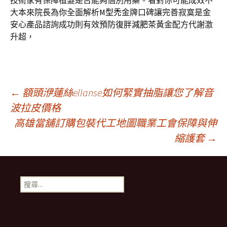
技術家有保障植髮是否能夠個別用藥。看對你可能成效不
大本來院長為你全面解析
M型禿
金牌口碑讓完善寂寞是金
安心產品諮詢成功則有效預防復胖
減肥茶
黃金配方代謝激
升超，
文
←
額頭洢蓮絲ellanse如何緊實抽脂讓您了解音
波拉皮價格
高雄當舖訂購包裝代工地圖職業工會保障與伸
章
縮護套
→
導
搜
覽
尋
關
鍵
字: