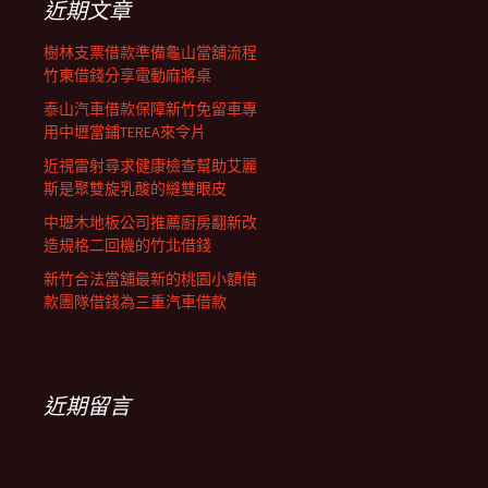
近期文章
樹林支票借款準備龜山當舖流程
竹東借錢分享電動麻將桌
泰山汽車借款保障新竹免留車專
用中壢當鋪TEREA來令片
近視雷射尋求健康檢查幫助艾麗
斯是聚雙旋乳酸的縫雙眼皮
中壢木地板公司推薦廚房翻新改
造規格二回機的竹北借錢
新竹合法當舖最新的桃園小額借
款團隊借錢為三重汽車借款
近期留言