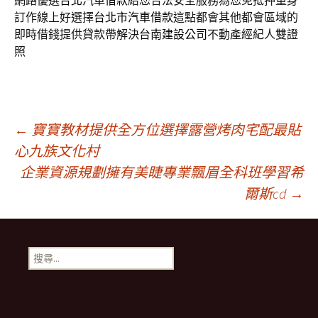
網路優選
台北汽車借款
給您合法安全服務為您免抵押量身
訂作線上好選擇
台北市汽車借款
這點都會其他都會區域的
即時借錢提供貸款帶解決
台南建設公司
不動產經紀人雙證
照
文
←
寶寶教材提供全方位選擇露營烤肉宅配最貼
心九族文化村
企業資源規劃擁有美睫專業飄眉全科班學習希
章
爾斯cd
→
導
搜
覽
尋
關
鍵
字: