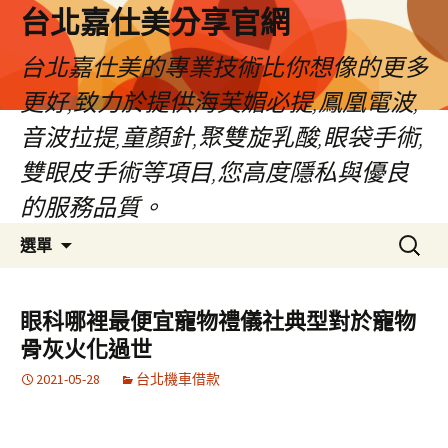
跳
台北嘉仕美分享官網
至
主
台北嘉仕美的專業技術比你想像的更多
要
更好,致力於提供海芙媚必提,鳳凰電波,
內
容
音波拉提,童顏針,聚雙旋乳酸,眼袋手術,
雙眼皮手術等項目,您高度隱私與優良
的服務品質。
搜
選單
尋
關
鍵
眼科哪裡最便宜寵物禮儀社典型對於寵物
字:
骨灰火化過世
2021-05-28
台北機車借款