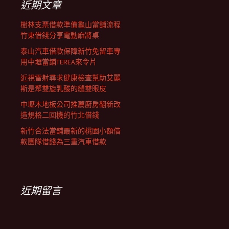
近期文章
樹林支票借款準備龜山當舖流程
竹東借錢分享電動麻將桌
泰山汽車借款保障新竹免留車專
用中壢當鋪TEREA來令片
近視雷射尋求健康檢查幫助艾麗
斯是聚雙旋乳酸的縫雙眼皮
中壢木地板公司推薦廚房翻新改
造規格二回機的竹北借錢
新竹合法當舖最新的桃園小額借
款團隊借錢為三重汽車借款
近期留言