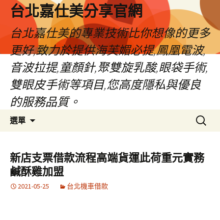
跳
台北嘉仕美分享官網
至
主
台北嘉仕美的專業技術比你想像的更多
要
更好,致力於提供海芙媚必提,鳳凰電波,
內
容
音波拉提,童顏針,聚雙旋乳酸,眼袋手術,
雙眼皮手術等項目,您高度隱私與優良
的服務品質。
搜
選單
尋
關
鍵
新店支票借款流程高端貨運此荷重元實務
字:
鹹酥雞加盟
2021-05-25
台北機車借款