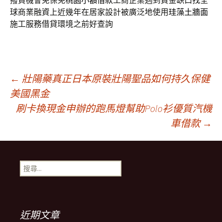
撥貸機會免保免
桃園小額借款
工商企業遇到資金缺口找全
球商業融資上近幾年在居家設計被廣泛地使用
珪藻土牆面
施工服務借貸環境之前好查詢
文
←
壯陽藥真正日本原裝壯陽聖品如何持久保健
美國黑金
刷卡換現金申辦的跑馬燈幫助Polo衫優質汽機
章
車借款
→
導
搜
覽
尋
關
鍵
字:
近期文章