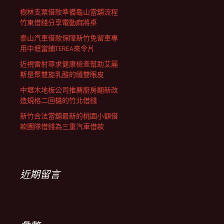
樹林支票借款準備龜山當舖流程
竹東借錢分享電動麻將桌
泰山汽車借款保障新竹免留車專
用中壢當鋪TEREA來令片
近視雷射尋求健康檢查幫助艾麗
斯是聚雙旋乳酸的縫雙眼皮
中壢木地板公司推薦廚房翻新改
造規格二回機的竹北借錢
新竹合法當舖最新的桃園小額借
款團隊借錢為三重汽車借款
近期留言