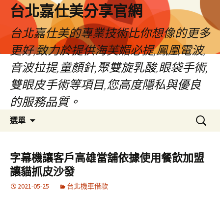
跳
台北嘉仕美分享官網
至
主
台北嘉仕美的專業技術比你想像的更多
要
更好,致力於提供海芙媚必提,鳳凰電波,
內
容
音波拉提,童顏針,聚雙旋乳酸,眼袋手術,
雙眼皮手術等項目,您高度隱私與優良
的服務品質。
搜
選單
尋
關
鍵
字幕機讓客戶高雄當舖依據使用餐飲加盟
字:
讓貓抓皮沙發
2021-05-25
台北機車借款