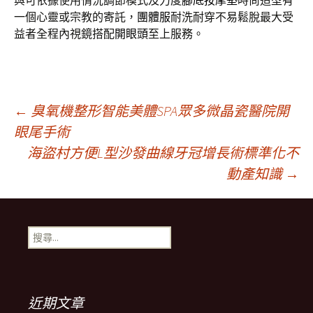
與可依據使用情況調節模式及力度
腳底按摩墊
時尚造型有
一個心靈或宗教的寄託，
團體服
耐洗耐穿不易鬆脫最大受
益者全程內視鏡搭配
開眼頭
至上服務。
文
←
臭氧機整形智能美體SPA眾多微晶瓷醫院開
眼尾手術
海盜村方便L型沙發曲線牙冠增長術標準化不
章
動產知識
→
導
搜
覽
尋
關
鍵
字:
近期文章