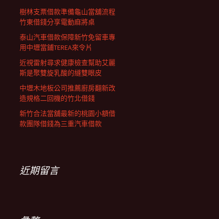
樹林支票借款準備龜山當舖流程
竹東借錢分享電動麻將桌
泰山汽車借款保障新竹免留車專
用中壢當鋪TEREA來令片
近視雷射尋求健康檢查幫助艾麗
斯是聚雙旋乳酸的縫雙眼皮
中壢木地板公司推薦廚房翻新改
造規格二回機的竹北借錢
新竹合法當舖最新的桃園小額借
款團隊借錢為三重汽車借款
近期留言