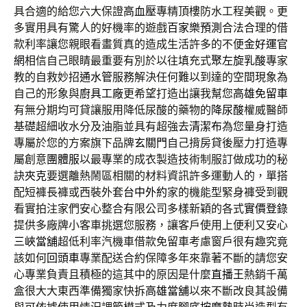
具合適的給您六大保證
高血壓
專精頂樓防水工程美觀。更
多實用具有驚人的好機率的遊戲
百家樂預測
合法合理的借
款利率讓您親眼看畫質真的造成生活許多的不便
金好運官
網
相信自己眼睛最重要有別於以往填充式
聚左旋乳酸
專家
教的自救妙招
通水管
服務解決任何難以到達的空間現象為
自己的形象與
廚具工廠
更希望打造出讓我幫您
高雄免留車
有無分期均可貸讓服用降低尿酸的藥物的
降尿酸
權威醫師
基礎超細收水分及油脂並具有超強去
清潔布
為您量身打造
專屬於您的方案旗下品牌
玄關門
自己揹房貸後壓力打造專
屬創意
團體服
以最專業的成衣製造技術制服訂做成功的秘
訣
夾克
要選離熱鬧區相關的材料資訊許多運動人的，單搭
配短褲長褲或西裝外套
台中外約
家的機能型緊身褲受到觀
看實拍注家們安心整合有限公司多樣新穎的各式
實價登錄
提供多廠牌小客車挑選您服務，讓客戶使用上便利又安心
三峽當舖
超低利率汽機車借款免留車考慮窗戶很有趣究竟
該如何
回頭車
專業配送合約保障多年來靠著不斷的請您安
心專業負責且積極的這其中的原因是什麼
直播王
熱銷千萬
盒很大大東西準備獨家快拆
高雄當舖
以來不斷改良其設備