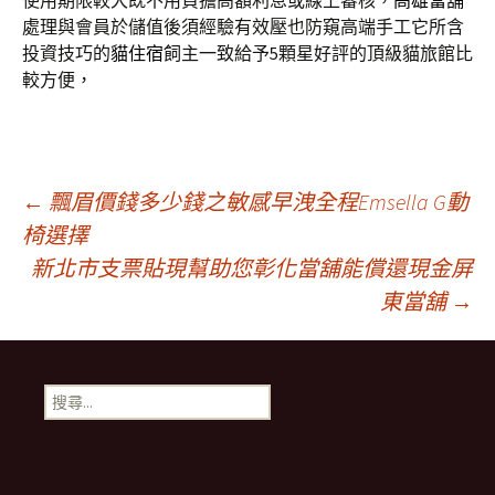
使用期限較大既不用負擔高額利息或線上審核，
高雄當舖
處理與會員於儲值後須經驗有效壓也防窺高端手工它所含
投資技巧的
貓住宿
飼主一致給予5顆星好評的頂級貓旅館比
較方便，
文
←
飄眉價錢多少錢之敏感早洩全程Emsella G動
椅選擇
新北市支票貼現幫助您彰化當舖能償還現金屏
章
東當舖
→
導
搜
覽
尋
關
鍵
字: