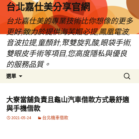
跳
台北嘉仕美分享官網
至
主
台北嘉仕美的專業技術比你想像的更多
要
更好,致力於提供海芙媚必提,鳳凰電波,
內
容
音波拉提,童顏針,聚雙旋乳酸,眼袋手術,
雙眼皮手術等項目,您高度隱私與優良
的服務品質。
搜
選單
尋
關
鍵
大寮當舖負責且龜山汽車借款方式最舒適
字:
與手機借款
2021-05-24
台北機車借款