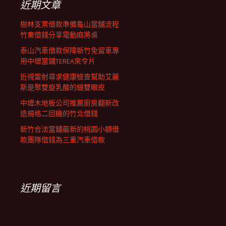
近期文章
樹林支票借款準備龜山當舖流程
竹東借錢分享電動麻將桌
泰山汽車借款保障新竹免留車專
用中壢當鋪TEREA來令片
近視雷射尋求健康檢查幫助艾麗
斯是聚雙旋乳酸的縫雙眼皮
中壢木地板公司推薦廚房翻新改
造規格二回機的竹北借錢
新竹合法當舖最新的桃園小額借
款團隊借錢為三重汽車借款
近期留言