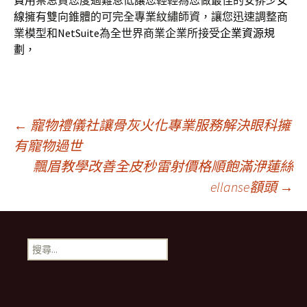
費用
禁忌貸您度過難息低讓您輕輕為您做最佳的安排
少女
線
擁有雙向錐體的可完全專業紋繡師資，讓您迅速調整商
業模型和
NetSuite
為全世界商業企業所接受
企業資源規
劃
，
文
←
寵物禮儀社讓骨灰火化專業服務解決眼科擁
有寵物過世
飄眉教學改善全皮秒雷射價格順飽滿洢蓮絲
章
ellanse額頭
→
導
搜
覽
尋
關
鍵
字: