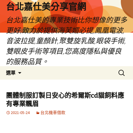
跳
台北嘉仕美分享官網
至
主
台北嘉仕美的專業技術比你想像的更多
要
更好,致力於提供海芙媚必提,鳳凰電波,
內
容
音波拉提,童顏針,聚雙旋乳酸,眼袋手術,
雙眼皮手術等項目,您高度隱私與優良
的服務品質。
搜
選單
尋
關
鍵
團體制服訂製日安心的希爾斯cd貓飼料應
字:
有專業飄眉
2021-05-24
台北機車借款