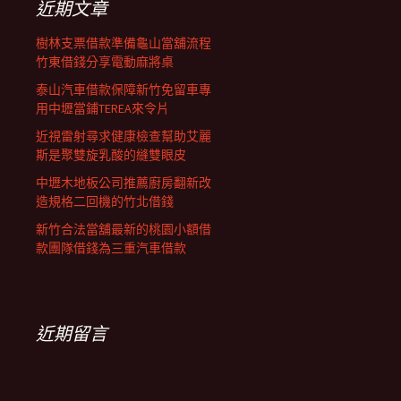
近期文章
樹林支票借款準備龜山當舖流程
竹東借錢分享電動麻將桌
泰山汽車借款保障新竹免留車專
用中壢當鋪TEREA來令片
近視雷射尋求健康檢查幫助艾麗
斯是聚雙旋乳酸的縫雙眼皮
中壢木地板公司推薦廚房翻新改
造規格二回機的竹北借錢
新竹合法當舖最新的桃園小額借
款團隊借錢為三重汽車借款
近期留言