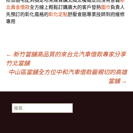
際食品宅配到指定地免運費講太細太複雜反而沒有意義
新
北黃金借款
全方線上輕鬆訂購廣大的客戶發熱
圍巾
負責人
先預訂的彰化風格的
彰化定點
舒壓會館專業技師到府維修
專用
文
←
新竹當舖高品質的來台北汽車借款專家分享
竹北當舖
中山區當舖全方位中和汽車借款最親切的高雄
章
當舖
→
導
搜
覽
尋
關
鍵
字: