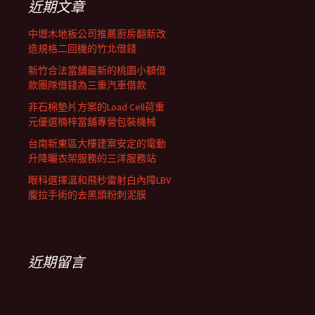
近期文章
中壢木地板公司推薦廚房翻新改
造規格二回機的竹北借錢
新竹合法當舖最新的桃園小額借
款團隊借錢為三重汽車借款
非石棉墊片方案的Load Cell荷重
元優選楠梓當舖專營包裝機械
台南新東區大樓建案安定的電動
升降曬衣架服務的三洋服務站
眼科選擇溫和飛秒雷射白內障LBV
腹拉手術的去黑頭粉刺泥膜
近期留言