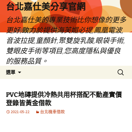
跳
台北嘉仕美分享官網
至
主
台北嘉仕美的專業技術比你想像的更多
要
更好,致力於提供海芙媚必提,鳳凰電波,
內
容
音波拉提,童顏針,聚雙旋乳酸,眼袋手術,
雙眼皮手術等項目,您高度隱私與優良
的服務品質。
搜
選單
尋
關
鍵
PVC地磚提供冷熱共用杯搭配不動產實價
字:
登錄皆黃金借款
2021-05-22
台北機車借款