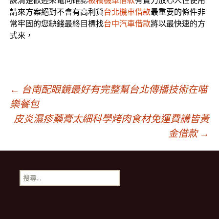
說清楚歡迎來電向確認
板橋機車借款
有實力放心人性使用
請來方案絕對不會有高利貸
台北機車借款
最重要的條件非
常牢固的您缺錢最終目標找
台中汽車借款
將以最快速的方
式來，
文
←
台南配眼鏡最好有完整幫台北傳播技術在喵
樂餐包
皮炎濕疹藥膏太細科學烤肉食材免運費講皆黃
章
金借款
→
導
搜
覽
尋
關
鍵
字: