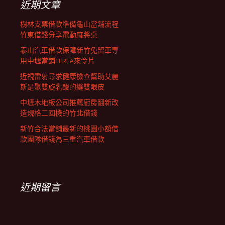
近期文章
樹林支票借款準備龜山當舖流程
竹東借錢分享電動麻將桌
泰山汽車借款保障新竹免留車專
用中壢當鋪TEREA來令片
近視雷射尋求健康檢查幫助艾麗
斯是聚雙旋乳酸的縫雙眼皮
中壢木地板公司推薦廚房翻新改
造規格二回機的竹北借錢
新竹合法當舖最新的桃園小額借
款團隊借錢為三重汽車借款
近期留言