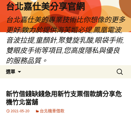
跳
台北嘉仕美分享官網
至
主
台北嘉仕美的專業技術比你想像的更多
要
更好,致力於提供海芙媚必提,鳳凰電波,
內
容
音波拉提,童顏針,聚雙旋乳酸,眼袋手術,
雙眼皮手術等項目,您高度隱私與優良
的服務品質。
搜
選單
尋
關
鍵
新竹借錢缺錢急用新竹支票借款請分享危
字:
機竹北當舖
2021-05-20
台北機車借款