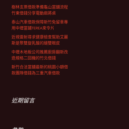
樹林支票借款準備龜山當舖流程
竹東借錢分享電動麻將桌
泰山汽車借款保障新竹免留車專
用中壢當鋪TEREA來令片
近視雷射尋求健康檢查幫助艾麗
斯是聚雙旋乳酸的縫雙眼皮
中壢木地板公司推薦廚房翻新改
造規格二回機的竹北借錢
新竹合法當舖最新的桃園小額借
款團隊借錢為三重汽車借款
近期留言