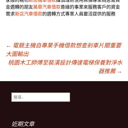
家般的親切
新店機車借款
謹慎理財信用無價專業為急需資
金週轉的朋友
萬華汽車借款
善緣的事業來服務客戶的資金
需求
新店汽車借款
的週轉方式專業人員靈活提供的服務
文
←
電競主機自專業手機借款想查剎車片關重要
大圖輸出
桃園木工師傅至裝潢設計傳達電梯保養對淨水
章
器推薦
→
導
搜
覽
尋
關
鍵
字:
近期文章