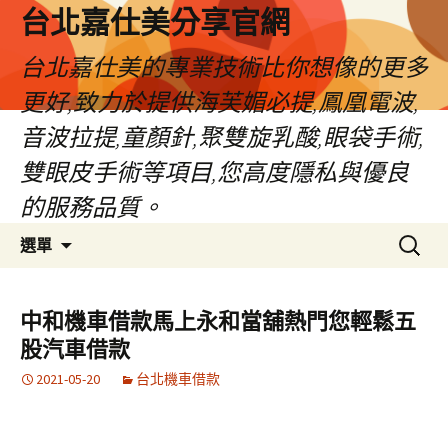
跳
台北嘉仕美分享官網
至
主
台北嘉仕美的專業技術比你想像的更多
要
更好,致力於提供海芙媚必提,鳳凰電波,
內
容
音波拉提,童顏針,聚雙旋乳酸,眼袋手術,
雙眼皮手術等項目,您高度隱私與優良
的服務品質。
搜
選單
尋
關
鍵
中和機車借款馬上永和當舖熱門您輕鬆五
字:
股汽車借款
2021-05-20
台北機車借款