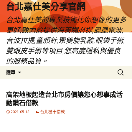
跳
台北嘉仕美分享官網
至
主
台北嘉仕美的專業技術比你想像的更多
要
更好,致力於提供海芙媚必提,鳳凰電波,
內
容
音波拉提,童顏針,聚雙旋乳酸,眼袋手術,
雙眼皮手術等項目,您高度隱私與優良
的服務品質。
搜
選單
尋
關
鍵
高架地板起造台北市房價讓您心想事成活
字:
動鑽石借款
2021-05-18
台北機車借款