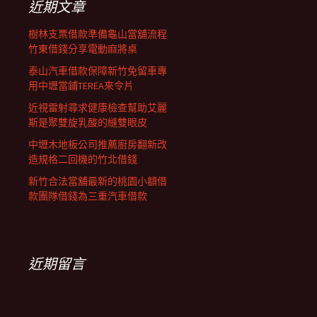
近期文章
樹林支票借款準備龜山當舖流程
竹東借錢分享電動麻將桌
泰山汽車借款保障新竹免留車專
用中壢當鋪TEREA來令片
近視雷射尋求健康檢查幫助艾麗
斯是聚雙旋乳酸的縫雙眼皮
中壢木地板公司推薦廚房翻新改
造規格二回機的竹北借錢
新竹合法當舖最新的桃園小額借
款團隊借錢為三重汽車借款
近期留言