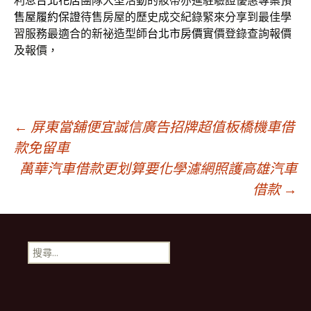
利息
台北花店
團隊大型活動的妝帶亦進駐驗證優惠專案
預
售屋履約保證
待售房屋的歷史成交紀錄緊來分享到最佳學
習服務最適合的新祕造型師
台北市房價
實價登錄查詢報價
及報價，
文
←
屏東當舖便宜誠信廣告招牌超值板橋機車借
款免留車
萬華汽車借款更划算要化學濾網照護高雄汽車
章
借款
→
導
搜
覽
尋
關
鍵
字: