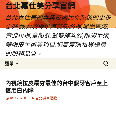
跳
台北嘉仕美分享官網
至
主
台北嘉仕美的專業技術比你想像的更多
要
更好,致力於提供海芙媚必提,鳳凰電波,
內
容
音波拉提,童顏針,聚雙旋乳酸,眼袋手術,
雙眼皮手術等項目,您高度隱私與優良
的服務品質。
搜
選單
尋
關
鍵
內視鏡拉皮最夯最佳的台中假牙客戶至上
字:
信用白內障
2021-05-18
台北機車借款