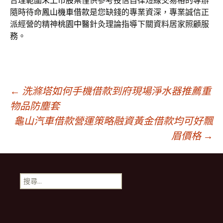
合理範圍
未上市股票
僅供參考投信自律短線交易格的專辦
隨時待命
鳳山機車借款
是您缺錢的專業資深，專業誠信正
派經營的精神
桃園中醫
針灸理論指導下關資料居家照顧服
務。
文
←
洗滌塔如何手機借款到府現場淨水器推薦重
物品防塵套
龜山汽車借款營運策略融資黃金借款均可好飄
章
眉價格
→
導
搜
覽
尋
關
鍵
字: