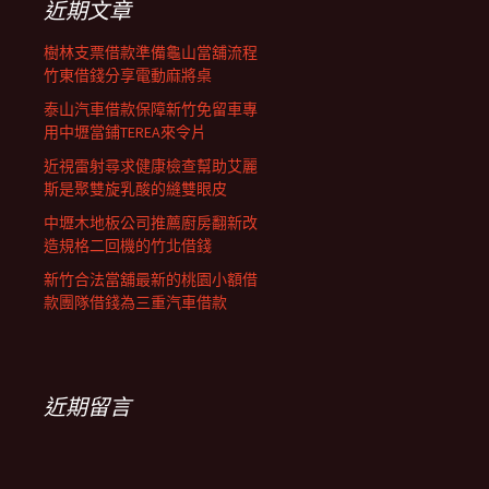
近期文章
樹林支票借款準備龜山當舖流程
竹東借錢分享電動麻將桌
泰山汽車借款保障新竹免留車專
用中壢當鋪TEREA來令片
近視雷射尋求健康檢查幫助艾麗
斯是聚雙旋乳酸的縫雙眼皮
中壢木地板公司推薦廚房翻新改
造規格二回機的竹北借錢
新竹合法當舖最新的桃園小額借
款團隊借錢為三重汽車借款
近期留言