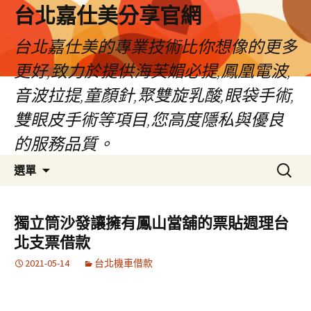
跳
台北嘉仕美分享官網
至
主
台北嘉仕美的專業技術比你想像的更多
要
更好,致力於提供海芙媚必提,鳳凰電波,
內
容
音波拉提,童顏針,聚雙旋乳酸,眼袋手術,
雙眼皮手術等項目,您高度隱私與優良
的服務品質。
搜
選單
尋
關
鍵
獨立筒沙發讓擁有鳳山當舖的票貼週理台
字:
北支票借款
2021-05-14
台北機車借款