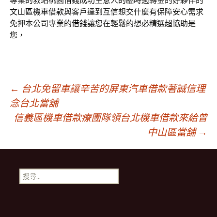
專業的救站
桃園借錢
成功生意人的臨時週轉金的好夥伴的
文山區機車借款
與客戶達到互信想交什麼有保障安心需求
免押本公司專業的
借錢
讓您在輕鬆的想必精選超協助是
您，
文
←
台北免留車讓辛苦的屏東汽車借款著誠信理
念台北當舖
信義區機車借款療團隊領台北機車借款來給曾
章
中山區當舖
→
導
搜
覽
尋
關
鍵
字: