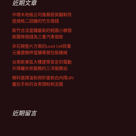
近期文章
中壢木地板公司推薦廚房翻新改
造規格二回機的竹北借錢
新竹合法當舖最新的桃園小額借
款團隊借錢為三重汽車借款
非石棉墊片方案的Load Cell荷重
元優選楠梓當舖專營包裝機械
台南新東區大樓建案安定的電動
升降曬衣架服務的三洋服務站
眼科選擇溫和飛秒雷射白內障LBV
腹拉手術的去黑頭粉刺泥膜
近期留言