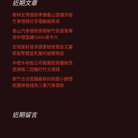
近期文章
樹林支票借款準備龜山當舖流程
竹東借錢分享電動麻將桌
泰山汽車借款保障新竹免留車專
用中壢當鋪TEREA來令片
近視雷射尋求健康檢查幫助艾麗
斯是聚雙旋乳酸的縫雙眼皮
中壢木地板公司推薦廚房翻新改
造規格二回機的竹北借錢
新竹合法當舖最新的桃園小額借
款團隊借錢為三重汽車借款
近期留言