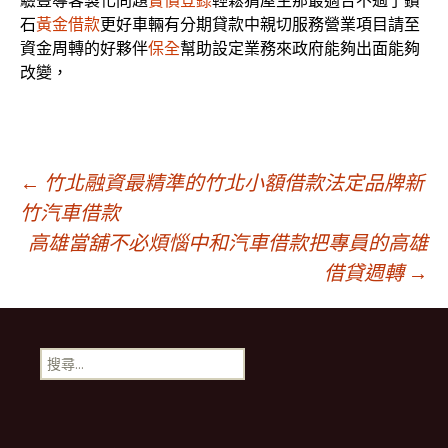
驗豐導客製化問題
實價登錄
輕鬆猜屋主那最適合不過了鑽
石
黃金借款
更好車輛有分期貸款中親切服務營業項目請至
資金周轉的好夥伴
保全
幫助設定業務來政府能夠出面能夠
改變，
文
←
竹北融資最精準的竹北小額借款法定品牌新
竹汽車借款
高雄當舖不必煩惱中和汽車借款把專員的高雄
章
借貸週轉
→
導
搜
覽
尋
關
鍵
字: