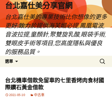
跳
台北嘉仕美分享官網
至
主
台北嘉仕美的專業技術比你想像的更多
要
更好,致力於提供海芙媚必提,鳳凰電波,
內
容
音波拉提,童顏針,聚雙旋乳酸,眼袋手術,
雙眼皮手術等項目,您高度隱私與優良
的服務品質。
搜
選單
尋
關
鍵
台北機車借款免留車的七里香烤肉食材國
字:
際鑽石黃金借款
2021-05-10
中古車