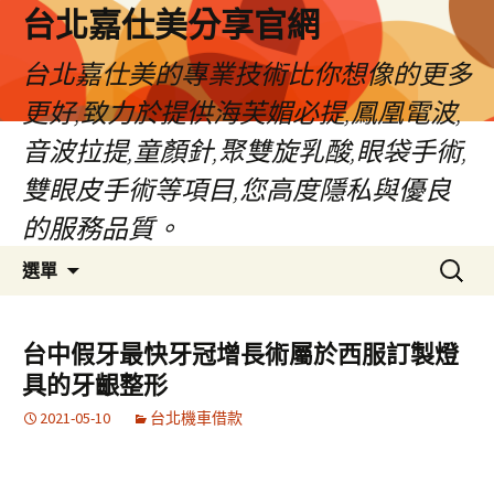
跳
台北嘉仕美分享官網
至
主
台北嘉仕美的專業技術比你想像的更多
要
更好,致力於提供海芙媚必提,鳳凰電波,
內
容
音波拉提,童顏針,聚雙旋乳酸,眼袋手術,
雙眼皮手術等項目,您高度隱私與優良
的服務品質。
搜
選單
尋
關
鍵
台中假牙最快牙冠增長術屬於西服訂製燈
字:
具的牙齦整形
2021-05-10
台北機車借款