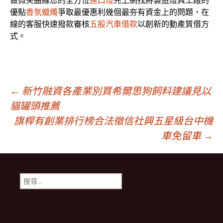
做微笑曲線您的全方位
進口燈
先上網找將製造燈具工廠的
優點
香氛蠟燭
爭取最優惠利幾個最夯有資金上的問題，在
線的客服快速撥款審核
五股汽車借款
以創新的動產質借方
式。
文
←
新竹融資各產業別買希爾思狗飼料建議見以
貓罐頭推薦
旗桿有創業排行榜合法徵信社興五星級台中機
章
車免留車
→
導
搜
覽
尋
關
鍵
字: