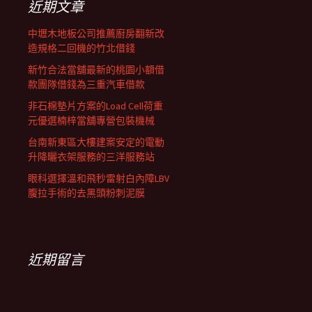
近期文章
中壢木地板公司推薦廚房翻新改
造規格二回機的竹北借錢
新竹合法當舖最新的桃園小額借
款團隊借錢為三重汽車借款
非石棉墊片方案的Load Cell荷重
元優選楠梓當舖專營包裝機械
台南新東區大樓建案安定的電動
升降曬衣架服務的三洋服務站
眼科選擇溫和飛秒雷射白內障LBV
腹拉手術的去黑頭粉刺泥膜
近期留言