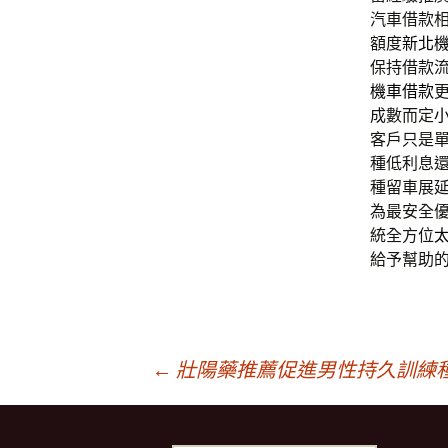
汽車借款
額度
新北
保持借款
機車借款
成數而定
客戶只是
種低利息
種留車展
為最安全
統全方位
給予幫助
文
←
壯陽藥推薦促進男性持久訓練
章