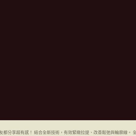
友都分享超有感！ 結合全新技術，有效緊緻拉提、改善鬆弛與輪廓線。 