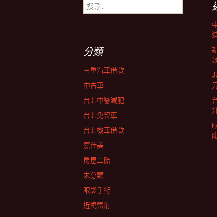
搜
尋
導
關
鍵
字:
覽
分類
三重汽車借款
非
中古車
台北中醫減肥
台北免留車
台北機車借款
嘉仕美
房屋二胎
未分類
眼袋手術
近視雷射