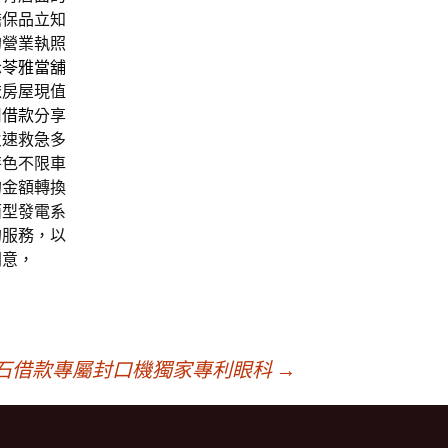
擔保品立知
的營業執照
示
苓雅當舖
依房屋現值
用借款
分享
火速救急多
特色不限車
的金額轉換
面型發電系
的服務，以
同意，
石借款專屬封口機獨家專利眼科
→