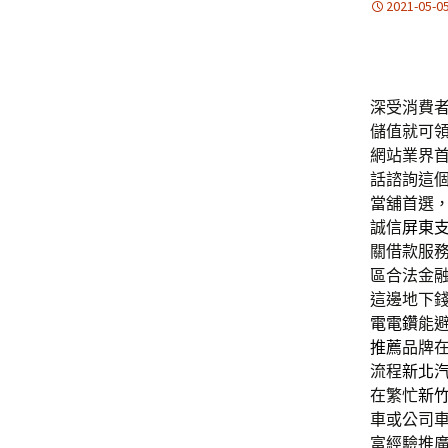
2021-05-0
深受消費
儲值就可
網站業界
話諮詢這
當舖首選
誠信
屏東
關借款服
區合法金
這邊地下
電電鑽
能
推薦
品牌
流程
新北
在繁忙
新
車或公司
富經驗推