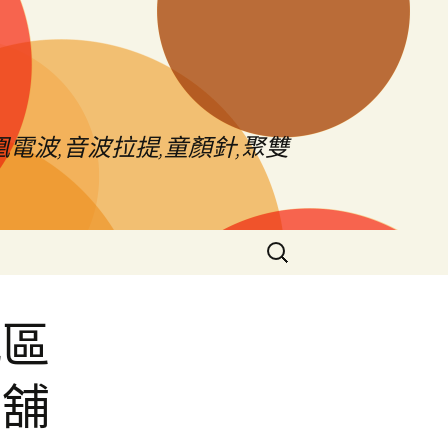
電波,音波拉提,童顏針,聚雙
搜
尋
關
鍵
城區
字:
當舖