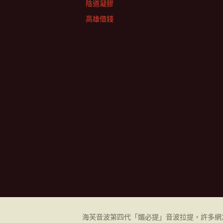
陰道凝膠
高雄借錢
海芙音波第四代「媚必提」音波拉提，許多網