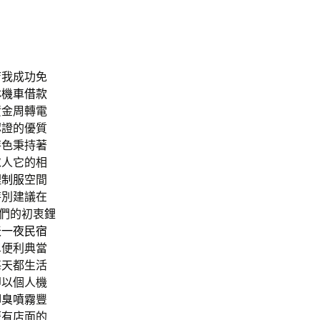
店我成功免
林機車借款
資金周轉電
認證的優質
特色秉持著
求人它的相
理
制服
空間
特別建議在
們的初衷
鋰
天一夜民宿
單便利典當
每天都生活
即以個人機
腳臭噴霧
豐
著有店面的