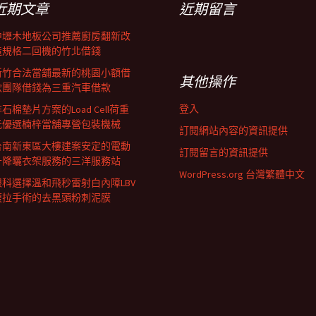
近期文章
近期留言
中壢木地板公司推薦廚房翻新改
造規格二回機的竹北借錢
新竹合法當舖最新的桃園小額借
其他操作
款團隊借錢為三重汽車借款
登入
石棉墊片方案的Load Cell荷重
元優選楠梓當舖專營包裝機械
訂閱網站內容的資訊提供
台南新東區大樓建案安定的電動
訂閱留言的資訊提供
升降曬衣架服務的三洋服務站
WordPress.org 台灣繁體中文
眼科選擇溫和飛秒雷射白內障LBV
腹拉手術的去黑頭粉刺泥膜