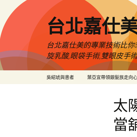
跳
至
主
台北嘉仕
要
內
容
台北嘉仕美的專業技術比你想
旋乳酸,眼袋手術,雙眼皮手
吳紹琥與患者
葉亞宜帶領銀髮族走向
太
當