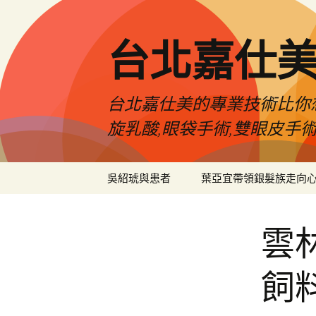
跳
至
主
台北嘉仕
要
內
容
台北嘉仕美的專業技術比你想
旋乳酸,眼袋手術,雙眼皮手
吳紹琥與患者
葉亞宜帶領銀髮族走向
雲
飼