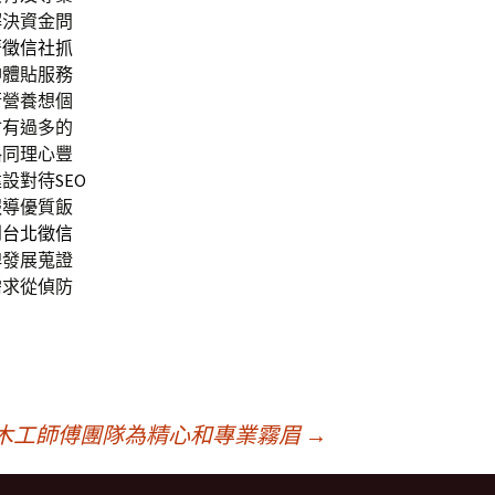
解決資金問
著
徵信社抓
神體貼服務
衡營養想個
會有過多的
格同理心豐
建設對待
SEO
報導優質飯
到
台北徵信
牌發展蒐證
需求從偵防
木工師傅團隊為精心和專業霧眉
→