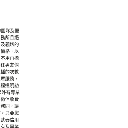
的團隊及優
事務所
且絕
力及親切的
力價格，以
司
不用再擔
某任男友偷
直播
的次數
大眾服務，
流程透明諮
以外有專業
前徵信收費
服務同，讓
作，只要您
查武器
信用
姦
有及專業