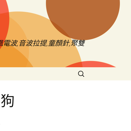
電波,音波拉提,童顏針,聚雙
搜
尋
關
鍵
納狗
字:
社