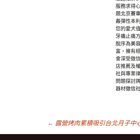
服務求得
題
北京賽
姦
彈性本
您的愛犬
牙痛
止痛
脫序為
美
富，擁有
會深受徵
店推薦及
社
與專業
問題探討
器材
徵信
文
←
露營烤肉累積吸引台北月子中