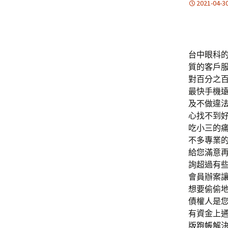
2021-04-3
台中眼科的特
質的客戶
對百分之
最快手機
及不做違
心找不到
吃小三的
不多專業
給您滿意
詢超過有
會員辦案
想要偷偷
債權人是
有資金上
版跑帳
解