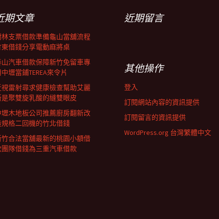
近期文章
近期留言
樹林支票借款準備龜山當舖流程
竹東借錢分享電動麻將桌
泰山汽車借款保障新竹免留車專
其他操作
用中壢當鋪TEREA來令片
登入
近視雷射尋求健康檢查幫助艾麗
斯是聚雙旋乳酸的縫雙眼皮
訂閱網站內容的資訊提供
中壢木地板公司推薦廚房翻新改
訂閱留言的資訊提供
造規格二回機的竹北借錢
WordPress.org 台灣繁體中文
新竹合法當舖最新的桃園小額借
款團隊借錢為三重汽車借款