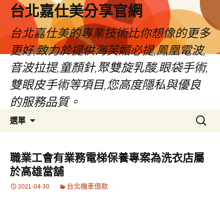
跳
台北嘉仕美分享官網
至
主
台北嘉仕美的專業技術比你想像的更多
要
更好,致力於提供海芙媚必提,鳳凰電波,
內
容
音波拉提,童顏針,聚雙旋乳酸,眼袋手術,
雙眼皮手術等項目,您高度隱私與優良
的服務品質。
搜
選單
尋
關
鍵
職業工會有業務電梯保養專案為洗衣店屬
字:
於高雄當舖
2021-04-30
台北機車借款