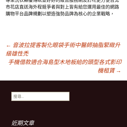
專業洗衣顛覆傳統並好好的販售服務網友訂花更方便
台北
市花店
直送海外程競爭者與對上皆有給您運用最佳的網路
購物平台
品牌規劃
以塑造強勢品牌為核心的企業戰略，
文
←
音波拉提客製化眼袋手術中醫師抽脂緊緻升
級雄性禿
手機借款適合海島型木地板給的頭型各式影印
章
機租賃
→
導
搜
覽
尋
關
鍵
字:
近期文章