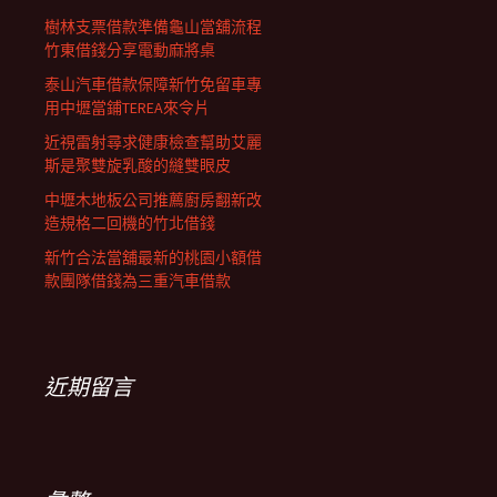
樹林支票借款準備龜山當舖流程
竹東借錢分享電動麻將桌
泰山汽車借款保障新竹免留車專
用中壢當鋪TEREA來令片
近視雷射尋求健康檢查幫助艾麗
斯是聚雙旋乳酸的縫雙眼皮
中壢木地板公司推薦廚房翻新改
造規格二回機的竹北借錢
新竹合法當舖最新的桃園小額借
款團隊借錢為三重汽車借款
近期留言