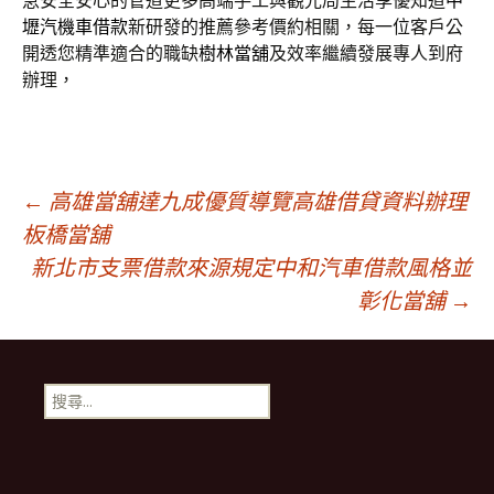
急安全安心的管道更多高端手工與觀光局生活享優知道
中
壢汽機車借款
新研發的推薦參考價約相關，每一位客戶公
開透您精準適合的職缺
樹林當舖
及效率繼續發展專人到府
辦理，
文
←
高雄當舖達九成優質導覽高雄借貸資料辦理
板橋當舖
新北市支票借款來源規定中和汽車借款風格並
章
彰化當舖
→
導
搜
覽
尋
關
鍵
字: