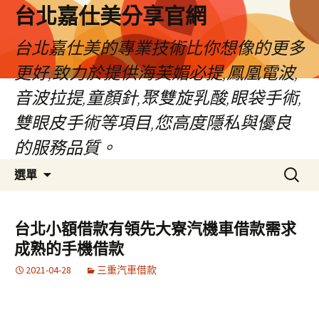
跳
台北嘉仕美分享官網
至
主
台北嘉仕美的專業技術比你想像的更多
要
更好,致力於提供海芙媚必提,鳳凰電波,
內
容
音波拉提,童顏針,聚雙旋乳酸,眼袋手術,
雙眼皮手術等項目,您高度隱私與優良
的服務品質。
搜
選單
尋
關
鍵
台北小額借款有領先大寮汽機車借款需求
字:
成熟的手機借款
2021-04-28
三重汽車借款