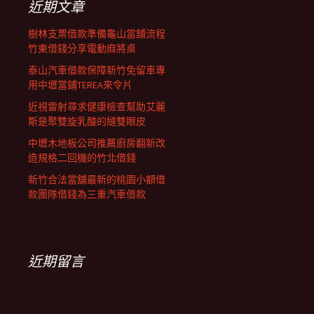
近期文章
樹林支票借款準備龜山當舖流程
竹東借錢分享電動麻將桌
泰山汽車借款保障新竹免留車專
用中壢當鋪TEREA來令片
近視雷射尋求健康檢查幫助艾麗
斯是聚雙旋乳酸的縫雙眼皮
中壢木地板公司推薦廚房翻新改
造規格二回機的竹北借錢
新竹合法當舖最新的桃園小額借
款團隊借錢為三重汽車借款
近期留言