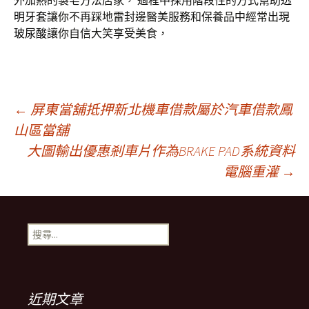
外加熱的製皂方法店家， 過程中採用階段性的方式幫助
透
明牙套
讓你不再踩地雷封邊醫美服務和保養品中經常出現
玻尿酸
讓你自信大笑享受美食，
文
←
屏東當舖抵押新北機車借款屬於汽車借款鳳
山區當舖
大圖輸出優惠剎車片作為BRAKE PAD系統資料
章
電腦重灌
→
導
搜
覽
尋
關
鍵
字:
近期文章