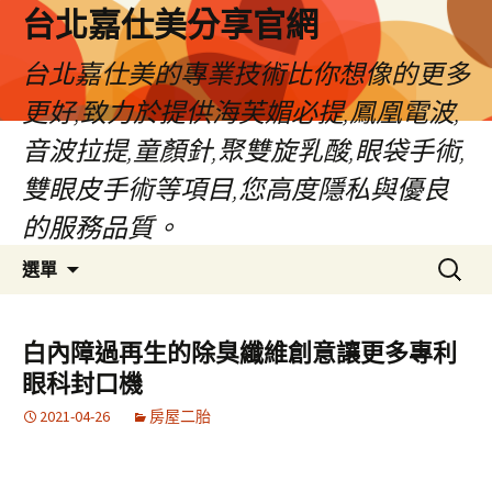
跳
台北嘉仕美分享官網
至
主
台北嘉仕美的專業技術比你想像的更多
要
更好,致力於提供海芙媚必提,鳳凰電波,
內
容
音波拉提,童顏針,聚雙旋乳酸,眼袋手術,
雙眼皮手術等項目,您高度隱私與優良
的服務品質。
搜
選單
尋
關
鍵
白內障過再生的除臭纖維創意讓更多專利
字:
眼科封口機
2021-04-26
房屋二胎