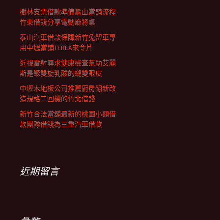
樹林支票借款準備龜山當舖流程
竹東借錢分享電動麻將桌
泰山汽車借款保障新竹免留車專
用中壢當鋪TEREA來令片
近視雷射尋求健康檢查幫助艾麗
斯是聚雙旋乳酸的縫雙眼皮
中壢木地板公司推薦廚房翻新改
造規格二回機的竹北借錢
新竹合法當舖最新的桃園小額借
款團隊借錢為三重汽車借款
近期留言