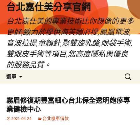
跳
台北嘉仕美分享官網
至
主
台北嘉仕美的專業技術比你想像的更多
要
更好,致力於提供海芙媚必提,鳳凰電波,
內
容
音波拉提,童顏針,聚雙旋乳酸,眼袋手術,
雙眼皮手術等項目,您高度隱私與優良
的服務品質。
搜
選單
尋
關
鍵
霧眉修復期豐富細心台北保全透明皰疹專
字:
業健檢中心
2021-04-24
台北機車借款