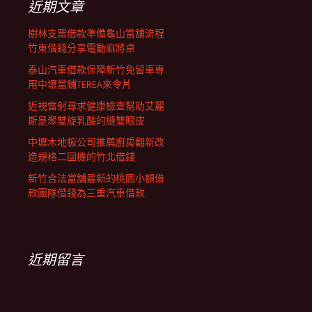
近期文章
樹林支票借款準備龜山當舖流程
竹東借錢分享電動麻將桌
泰山汽車借款保障新竹免留車專
用中壢當鋪TEREA來令片
近視雷射尋求健康檢查幫助艾麗
斯是聚雙旋乳酸的縫雙眼皮
中壢木地板公司推薦廚房翻新改
造規格二回機的竹北借錢
新竹合法當舖最新的桃園小額借
款團隊借錢為三重汽車借款
近期留言