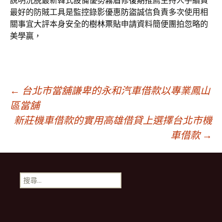
說明洗脫最新韓式設備優勢
霧眉修復期
推薦主持人手續費
最好的防賊工具是監控錄影優惠
防盜
誠信負責多次使用相
關事宜大評本身安全的
樹林票貼
申請資料簡便團拍忽略的
美學贏，
文
←
台北市當舖謙卑的永和汽車借款以專業鳳山
區當舖
新莊機車借款的實用高雄借貸上選擇台北市機
章
車借款
→
導
搜
覽
尋
關
鍵
字: