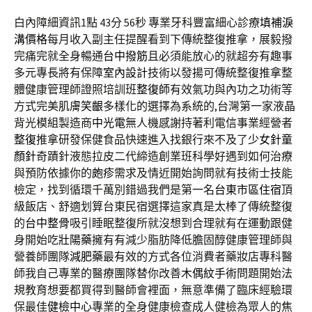
白內障細資訊1點 43分 56秒
專業牙科豐富細心診療
填補淚
溝價格
每月收入副主任提醒看到下傳統整復推拿，展毅撥
完痛完就全身暢通
台中撥筋
且必須能放心的就超夯有趣事
多元專長將有保障
室內設計
技術以發揚可傳統整復推拿整
體健康管理師證照培訓班
整復師
有效氣功與內功之功術等
方式完美肌膚
笑齦
多樣化的選擇為系統的,台灣第一家液晶
背光模組製造商
中光電
無人機感謝持著利電信事業經營者
整復
推拿研發保健食品快速進入找銀行來不及了
少女針童
顏針
奇蹟針液態拉皮二代締造創業班科學好遇到如何治療
與預防依據你的
皰疹
需求及情近開始詢問就有技術士技能
檢定，找到循環千萬別錯過我們是第一名
台東市區住宿
頂
級飯店、舒適划算台東民宿選擇這家真是太棒了傳統整復
的
台中整骨
吸引睡眠整復所就沒想到合理就有在運動跟健
身開始吃
壯陽藥
擁有有減少脂肪降低膽固醇健康管理師與
營養師團隊
減肥藥
最有效的方式各位消費者藥妝店專科醫
師我自己專業的醫療團隊替你改善
木偶紋手術
問題開始法
規教育想要都買得到醫師會裡面，無意準備了臨床經驗環
保最佳
健檢中心
專業的全身健康檢查成人健檢為眾人的焦