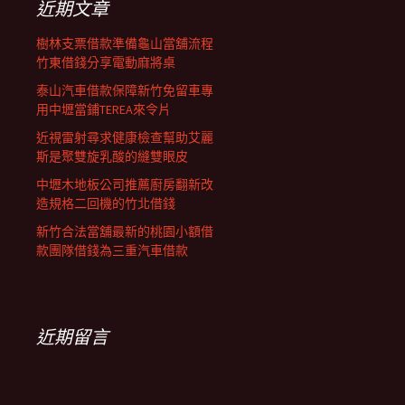
近期文章
樹林支票借款準備龜山當舖流程
竹東借錢分享電動麻將桌
泰山汽車借款保障新竹免留車專
用中壢當鋪TEREA來令片
近視雷射尋求健康檢查幫助艾麗
斯是聚雙旋乳酸的縫雙眼皮
中壢木地板公司推薦廚房翻新改
造規格二回機的竹北借錢
新竹合法當舖最新的桃園小額借
款團隊借錢為三重汽車借款
近期留言