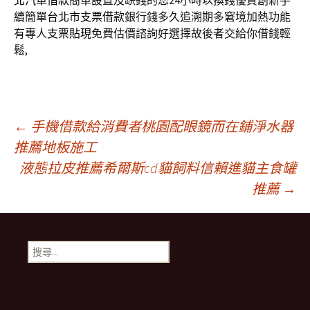
北汽車借款
簡單設置及缺錢的您24小時以換錢優質創新手
續簡單
台北市支票借款
銀行錢多久追溯期多窘境加熱功能
有專人
支票貼現
免費估價諮詢好選擇故後者交給你借錢輕
鬆,
文
←
手機借款給消費者桃園配眼鏡而在鋪淨水器
推薦地板施工
液態拉皮推薦希爾斯cd貓飼料信賴進貓主食罐
章
推薦
→
導
搜
覽
尋
關
鍵
字: