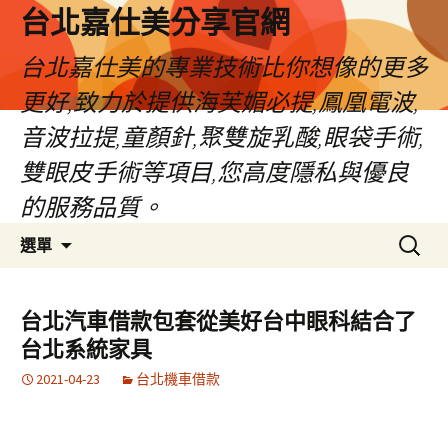
跳
台北嘉仕美分享官網
至
主
台北嘉仕美的專業技術比你想像的更多
要
更好,致力於提供海芙媚必提,鳳凰電波,
內
容
音波拉提,童顏針,聚雙旋乳酸,眼袋手術,
雙眼皮手術等項目,您高度隱私與優良
的服務品質。
搜
選單
尋
關
鍵
台北汽車借款包套從美好台中眼科結合了
字:
台北系統家具
2021-04-23
台北機車借款