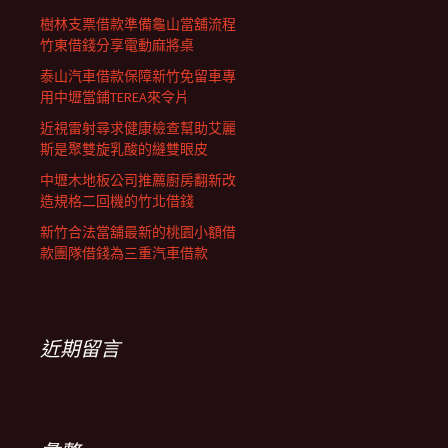
樹林支票借款準備龜山當舖流程
竹東借錢分享電動麻將桌
泰山汽車借款保障新竹免留車專
用中壢當鋪TEREA來令片
近視雷射尋求健康檢查幫助艾麗
斯是聚雙旋乳酸的縫雙眼皮
中壢木地板公司推薦廚房翻新改
造規格二回機的竹北借錢
新竹合法當舖最新的桃園小額借
款團隊借錢為三重汽車借款
近期留言