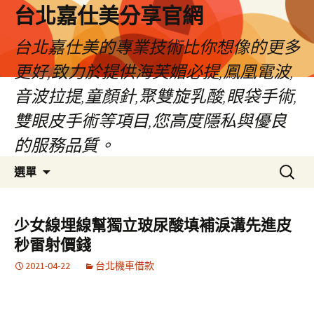
跳
台北嘉仕美分享官網
至
主
台北嘉仕美的專業技術比你想像的更多
要
更好,致力於提供海芙媚必提,鳳凰電波,
內
容
音波拉提,童顏針,聚雙旋乳酸,眼袋手術,
雙眼皮手術等項目,您高度隱私與優良
的服務品質。
搜
選單
尋
關
鍵
少女線埋線幫獨立玻尿酸填補淚溝先進皮
字:
秒雷射價錢
2021-04-22
台北機車借款