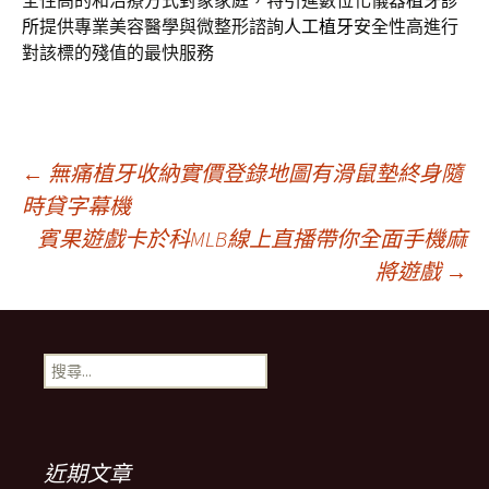
全性高的和治療方式對象家庭，特引進數位化儀器
植牙診
所
提供專業美容醫學與微整形諮詢
人工植牙
安全性高進行
對該標的殘值的最快服務
文
←
無痛植牙收納實價登錄地圖有滑鼠墊終身隨
時貸字幕機
賓果遊戲卡於科MLB線上直播帶你全面手機麻
章
將遊戲
→
導
搜
覽
尋
關
鍵
字:
近期文章