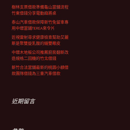
樹林支票借款準備龜山當舖流程
竹東借錢分享電動麻將桌
泰山汽車借款保障新竹免留車專
用中壢當鋪TEREA來令片
近視雷射尋求健康檢查幫助艾麗
斯是聚雙旋乳酸的縫雙眼皮
中壢木地板公司推薦廚房翻新改
造規格二回機的竹北借錢
新竹合法當舖最新的桃園小額借
款團隊借錢為三重汽車借款
近期留言