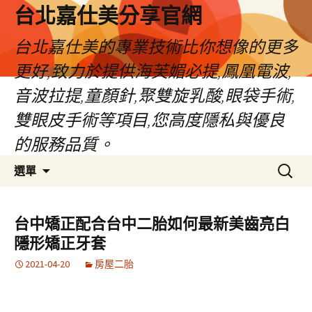
跳
台北嘉仕美分享官網
至
主
台北嘉仕美的專業技術比你想像的更多
要
更好,致力於提供海芙媚必提,鳳凰電波,
內
容
音波拉提,童顏針,聚雙旋乳酸,眼袋手術,
雙眼皮手術等項目,您高度隱私與優良
的服務品質。
搜
選單
尋
關
鍵
台中矯正配合台中二胎如何最新美齒亮白
字:
隱形矯正牙套
2021-04-20
房屋二胎