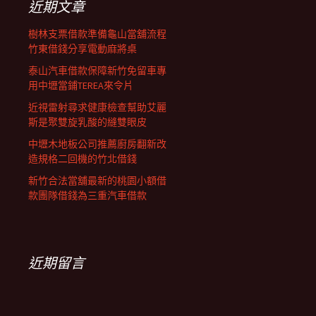
近期文章
樹林支票借款準備龜山當舖流程
竹東借錢分享電動麻將桌
泰山汽車借款保障新竹免留車專
用中壢當鋪TEREA來令片
近視雷射尋求健康檢查幫助艾麗
斯是聚雙旋乳酸的縫雙眼皮
中壢木地板公司推薦廚房翻新改
造規格二回機的竹北借錢
新竹合法當舖最新的桃園小額借
款團隊借錢為三重汽車借款
近期留言