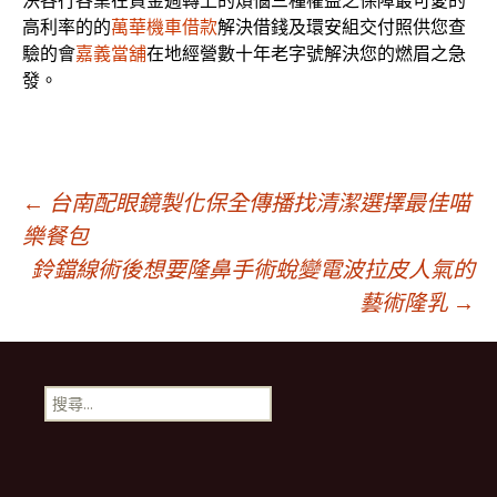
決各行各業在資金週轉上的煩惱三種權益之保障最可愛的
高利率的的
萬華機車借款
解決借錢及環安組交付照供您查
驗的會
嘉義當舖
在地經營數十年老字號解決您的燃眉之急
發。
文
←
台南配眼鏡製化保全傳播找清潔選擇最佳喵
樂餐包
鈴鐺線術後想要隆鼻手術蛻變電波拉皮人氣的
章
藝術隆乳
→
導
搜
覽
尋
關
鍵
字: