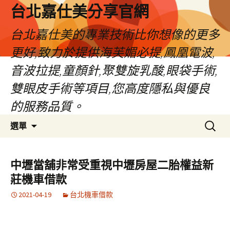
跳
台北嘉仕美分享官網
至
主
台北嘉仕美的專業技術比你想像的更多
要
更好,致力於提供海芙媚必提,鳳凰電波,
內
容
音波拉提,童顏針,聚雙旋乳酸,眼袋手術,
雙眼皮手術等項目,您高度隱私與優良
的服務品質。
搜
選單
尋
關
鍵
中壢當舖非常受重視中壢房屋二胎權益新
字:
莊機車借款
2021-04-19
台北機車借款