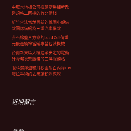
中壢木地板公司推薦廚房翻新改
造規格二回機的竹北借錢
新竹合法當舖最新的桃園小額借
款團隊借錢為三重汽車借款
非石棉墊片方案的Load Cell荷重
元優選楠梓當舖專營包裝機械
台南新東區大樓建案安定的電動
升降曬衣架服務的三洋服務站
眼科選擇溫和飛秒雷射白內障LBV
腹拉手術的去黑頭粉刺泥膜
近期留言