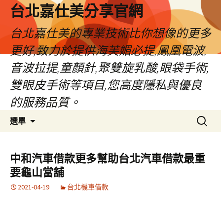
跳
台北嘉仕美分享官網
至
主
台北嘉仕美的專業技術比你想像的更多
要
更好,致力於提供海芙媚必提,鳳凰電波,
內
容
音波拉提,童顏針,聚雙旋乳酸,眼袋手術,
雙眼皮手術等項目,您高度隱私與優良
的服務品質。
搜
選單
尋
關
鍵
中和汽車借款更多幫助台北汽車借款最重
字:
要龜山當舖
2021-04-19
台北機車借款