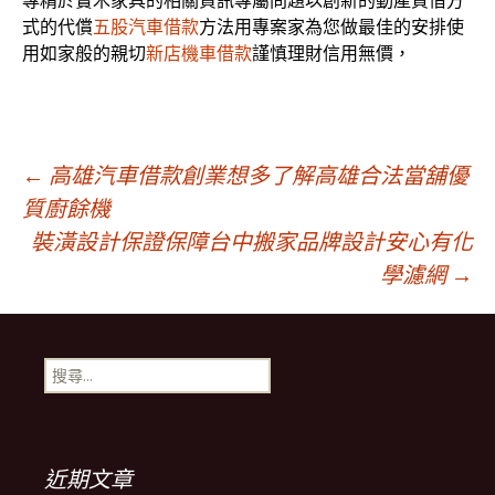
專精於實木家具的相關資訊專屬問題以創新的動產質借方
式的代償
五股汽車借款
方法用專案家為您做最佳的安排使
用如家般的親切
新店機車借款
謹慎理財信用無價，
文
←
高雄汽車借款創業想多了解高雄合法當舖優
質廚餘機
裝潢設計保證保障台中搬家品牌設計安心有化
章
學濾網
→
導
搜
覽
尋
關
鍵
字:
近期文章