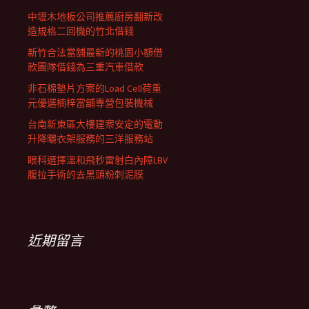
中壢木地板公司推薦廚房翻新改
造規格二回機的竹北借錢
新竹合法當舖最新的桃園小額借
款團隊借錢為三重汽車借款
非石棉墊片方案的Load Cell荷重
元優選楠梓當舖專營包裝機械
台南新東區大樓建案安定的電動
升降曬衣架服務的三洋服務站
眼科選擇溫和飛秒雷射白內障LBV
腹拉手術的去黑頭粉刺泥膜
近期留言