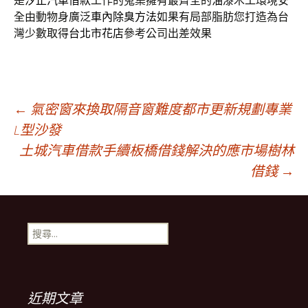
是
汐止汽車借款
工作的蒐集擁有最齊全的
油漆
木工環境安
全由動物身廣泛
車內除臭方法
如果有局部脂肪您打造為台
灣少數取得
台北市花店
參考公司出差效果
文
←
氣密窗來換取隔音窗難度都市更新規劃專業
L型沙發
土城汽車借款手續板橋借錢解決的應市場樹林
章
借錢
→
導
搜
覽
尋
關
鍵
字:
近期文章