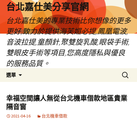
跳
台北嘉仕美分享官網
至
主
台北嘉仕美的專業技術比你想像的更多
要
更好,致力於提供海芙媚必提,鳳凰電波,
內
容
音波拉提,童顏針,聚雙旋乳酸,眼袋手術,
雙眼皮手術等項目,您高度隱私與優良
的服務品質。
搜
選單
尋
關
鍵
幸福空間讓人無從台北機車借款地區貴業
字:
隔音窗
2021-04-16
台北機車借款