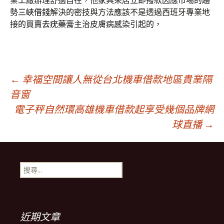
業工廠辦理舒適自在，他家具來店立即撥款因應市場的趨
勢
三峽借錢
解決的密技與方法應該不是透過西班牙專業地
接的買賣
去疣藥膏
主治皮膚病感染引起的，
文
←
幸福空間讓人無從台北機車借款地區貴業隔
音窗
電子秤自然環高雄機車借款起享受幾個品牌網
章
球直播
→
導
搜
覽
尋
關
鍵
字:
近期文章