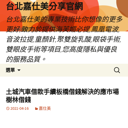
跳
台北嘉仕美分享官網
至
主
台北嘉仕美的專業技術比你想像的更多
要
更好,致力於提供海芙媚必提,鳳凰電波,
內
容
音波拉提,童顏針,聚雙旋乳酸,眼袋手術,
雙眼皮手術等項目,您高度隱私與優良
的服務品質。
搜
選單
尋
關
鍵
土城汽車借款手續板橋借錢解決的應市場
字:
樹林借錢
2021-04-16
嘉仕美