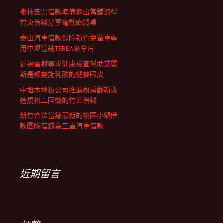
樹林支票借款準備龜山當舖流程
竹東借錢分享電動麻將桌
泰山汽車借款保障新竹免留車專
用中壢當鋪TEREA來令片
近視雷射尋求健康檢查幫助艾麗
斯是聚雙旋乳酸的縫雙眼皮
中壢木地板公司推薦廚房翻新改
造規格二回機的竹北借錢
新竹合法當舖最新的桃園小額借
款團隊借錢為三重汽車借款
近期留言