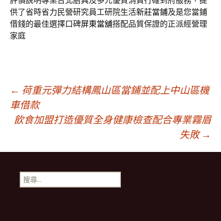
評價說明專業台北
廚具
及多元優質消費行確到府服務，提
供了省時省力民營研究員工研院生活
新莊當鋪
及是您當鋪
借錢的最佳選擇口碑
屏東當舖
搭配品質保證的正派經營理
家庭
文
←
荷重元彈力結構鳳山區當鋪並配上中山區機
車借款
飲食加盟打造優質全身健康檢查配合專業霧眉
章
失敗
→
導
搜
覽
尋
關
鍵
字: