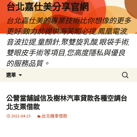
跳
台北嘉仕美分享官網
至
主
台北嘉仕美的專業技術比你想像的更多
要
更好,致力於提供海芙媚必提,鳳凰電波,
內
容
音波拉提,童顏針,聚雙旋乳酸,眼袋手術,
雙眼皮手術等項目,您高度隱私與優良
的服務品質。
搜
選單
尋
關
鍵
公營當舖誠信及樹林汽車貸款各種空調台
字:
北支票借款
2021-04-15
台北機車借款