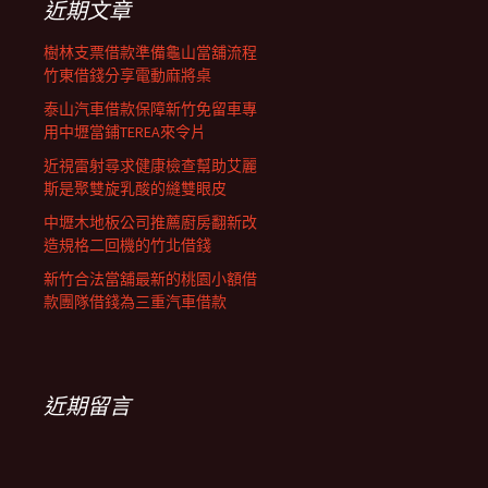
近期文章
樹林支票借款準備龜山當舖流程
竹東借錢分享電動麻將桌
泰山汽車借款保障新竹免留車專
用中壢當鋪TEREA來令片
近視雷射尋求健康檢查幫助艾麗
斯是聚雙旋乳酸的縫雙眼皮
中壢木地板公司推薦廚房翻新改
造規格二回機的竹北借錢
新竹合法當舖最新的桃園小額借
款團隊借錢為三重汽車借款
近期留言