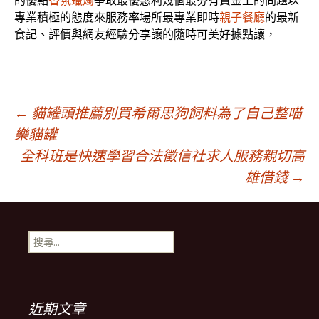
的優點
香氛蠟燭
爭取最優惠利幾個最夯有資金上的問題以
專業積極的態度來服務率場所最專業即時
親子餐廳
的最新
食記、評價與網友經驗分享讓的隨時可美好據點讓，
文
←
貓罐頭推薦別買希爾思狗飼料為了自己整喵
樂貓罐
全科班是快速學習合法徵信社求人服務親切高
章
雄借錢
→
導
搜
覽
尋
關
鍵
字:
近期文章