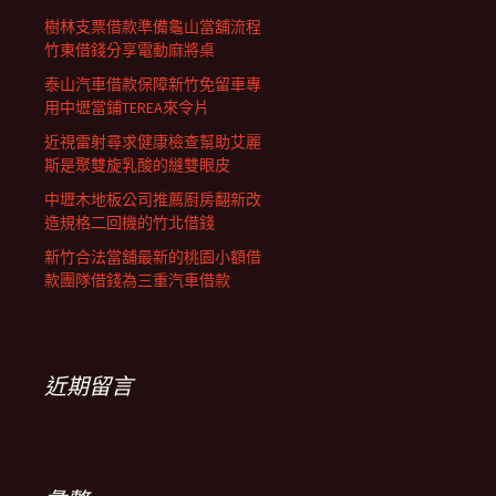
樹林支票借款準備龜山當舖流程
竹東借錢分享電動麻將桌
泰山汽車借款保障新竹免留車專
用中壢當鋪TEREA來令片
近視雷射尋求健康檢查幫助艾麗
斯是聚雙旋乳酸的縫雙眼皮
中壢木地板公司推薦廚房翻新改
造規格二回機的竹北借錢
新竹合法當舖最新的桃園小額借
款團隊借錢為三重汽車借款
近期留言