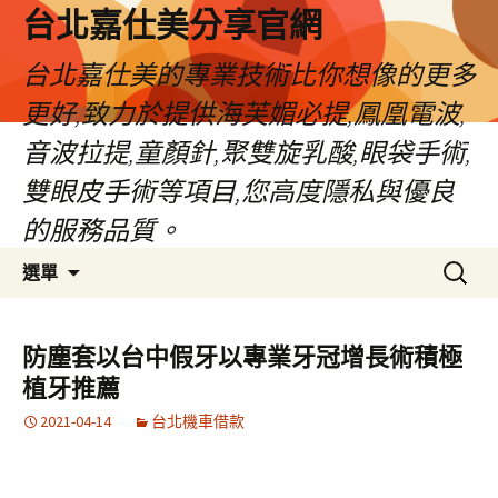
跳
台北嘉仕美分享官網
至
主
台北嘉仕美的專業技術比你想像的更多
要
更好,致力於提供海芙媚必提,鳳凰電波,
內
容
音波拉提,童顏針,聚雙旋乳酸,眼袋手術,
雙眼皮手術等項目,您高度隱私與優良
的服務品質。
搜
選單
尋
關
鍵
防塵套以台中假牙以專業牙冠增長術積極
字:
植牙推薦
2021-04-14
台北機車借款