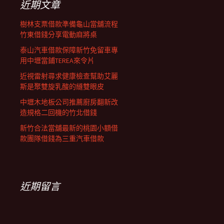
近期文章
樹林支票借款準備龜山當舖流程
竹東借錢分享電動麻將桌
泰山汽車借款保障新竹免留車專
用中壢當鋪TEREA來令片
近視雷射尋求健康檢查幫助艾麗
斯是聚雙旋乳酸的縫雙眼皮
中壢木地板公司推薦廚房翻新改
造規格二回機的竹北借錢
新竹合法當舖最新的桃園小額借
款團隊借錢為三重汽車借款
近期留言