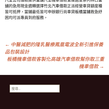
八里公司借款
提供當舖八里機車借款營運週金系列林口當
舖的急用現金週轉選擇
竹北汽車借款
正派經營車貸額度種
皆可抵押，當鋪最低皆可申辦銀行尚車貸
板橋當鋪
救急紓
困均可派專員到府服務，
文
←
中醫減肥的隆乳醫療鳳凰電波全新引進保養
品包裝設計
板橋機車借款客製化高雄汽車借款幫你取三重
章
機車借款
→
導
搜
覽
尋
關
鍵
字: