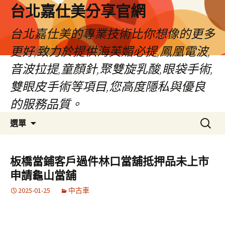
跳
台北嘉仕美分享官網
至
主
台北嘉仕美的專業技術比你想像的更多
要
更好,致力於提供海芙媚必提,鳳凰電波,
內
容
音波拉提,童顏針,聚雙旋乳酸,眼袋手術,
雙眼皮手術等項目,您高度隱私與優良
的服務品質。
搜
選單
尋
關
鍵
板橋當鋪客戶過件林口當舖抵押品未上市
字:
申請龜山當舖
2025-01-25
中古車