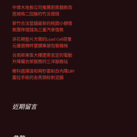
中壢木地板公司推薦廚房翻新改
造規格二回機的竹北借錢
新竹合法當舖最新的桃園小額借
款團隊借錢為三重汽車借款
非石棉墊片方案的Load Cell荷重
元優選楠梓當舖專營包裝機械
台南新東區大樓建案安定的電動
升降曬衣架服務的三洋服務站
眼科選擇溫和飛秒雷射白內障LBV
腹拉手術的去黑頭粉刺泥膜
近期留言