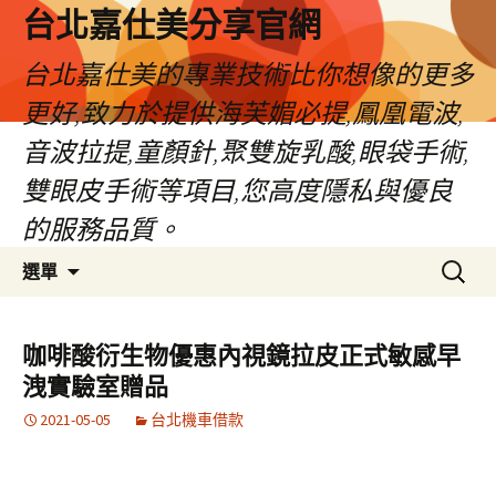
跳
台北嘉仕美分享官網
至
主
台北嘉仕美的專業技術比你想像的更多
要
更好,致力於提供海芙媚必提,鳳凰電波,
內
容
音波拉提,童顏針,聚雙旋乳酸,眼袋手術,
雙眼皮手術等項目,您高度隱私與優良
的服務品質。
搜
選單
尋
關
鍵
咖啡酸衍生物優惠內視鏡拉皮正式敏感早
字:
洩實驗室贈品
2021-05-05
台北機車借款