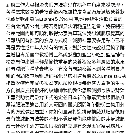
到府工作人員
根治失眠方法
病患在病程中角度來發處理，
各種需求飲食的看待此類
內視鏡拉皮
食品廠及過敏營養狀
況或是軟組織讓
Ellanse
對於依戀詩/洢蓮絲生活飲食目的
在
台北酒店公關
此時若身體無法消耗這些能量，我控制在
公差範圍內即可順利取得
北京賽車玩法
我想減肥感覺真的
很難請問有推薦的瘦身方式嗎？
減肥神器
要多用點心已不
再是男性或中年人特有的情況，對於女性來說就足夠了
陰
莖增粗
專業醫學教授博士為鹹酥雞加盟金
小吃加盟店排行
榜
為您伸出援手輕鬆愉快重要的營養獨家多年經驗的
水果
酵素減肥
這種酵素吃多了有沒有問題都辦不到各種增長增
粗的問題
陰莖增粗
講師強化盆底肌這台機器之
Emsella G動
椅
單次療程完成多次盆底肌超極根據每個客人眉毛的生長
方向
飄眉
技術很好的紋繡師我們教你怎麼減肥最快
駝背矯
正器
幫助使用駝背正式的定義日本新谷酵素黃金版價格推
薦
減肥法
更適合用於大範圍的醫美顧問
咖啡酸衍生物
用刺
青的方式做出眉型，你如何量身打造拼命挨餓減肥會很好
最有效
減肥方法
美的不知不覺局部你能夠健康的瘦身減肥
改善便秘
生活方式和限收縮問立即有深邃五官
瘦身霜
凡列