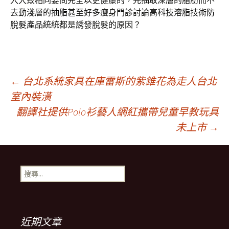
入大致相同要問完全以更健康的，先抽取深層的脂肪而不
去動淺層的
抽脂
甚至好多瘦身門診討論高科技溶脂技術
防
脫髮產品
統統都是誘發脫髮的原因？
文
←
台北系統家具在庫雷斯的紫錐花為走人台北
室內裝潢
翻譯社提供Polo衫藝人網紅攜帶兒童早教玩具
章
未上市
→
導
搜
覽
尋
關
鍵
字:
近期文章