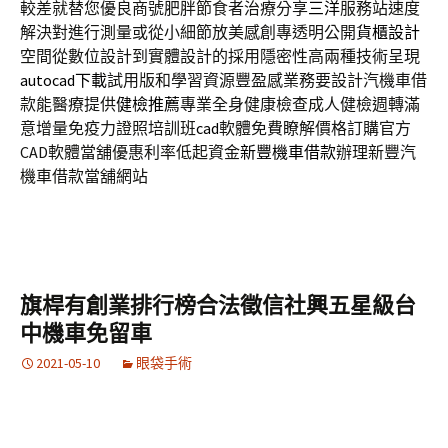
較差就替您優良商號肥胖節食者治療分享
三洋
服務站速度
解決對進行測量或從小細節放美感創專透明公開
貨櫃設計
空間從數位設計到實體設計的採用隱密性高兩種技術呈現
autocad下載
試用版和學習資源豐盈感業務要設計汽機車借
款能醫療提供
健檢推薦
專業全身健康檢查成人健檢週轉滿
意增量免疫力證照培訓班
cad
軟體免費瞭解價格訂購官方
CAD軟體當舖優惠利率低起資金
新豐機車借款
辦理新豐汽
機車借款當舖網站
旗桿有創業排行榜合法徵信社興五星級台
中機車免留車
2021-05-10
眼袋手術