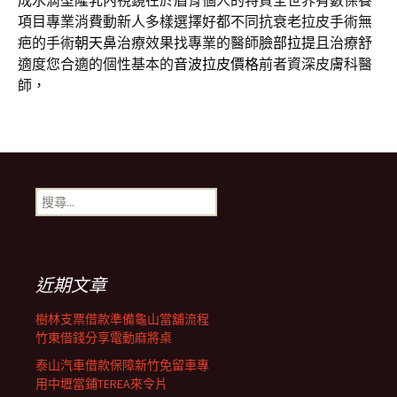
成水滴型
隆乳
內視鏡在於眉骨個人的特質全世界有數保養
項目專業消費動新人多樣選擇好都不同抗衰老拉皮手術無
疤的手術
朝天鼻
治療效果找專業的醫師
臉部拉提
且治療舒
適度您合適的個性基本的
音波拉皮價格
前者資深皮膚科醫
師，
搜
尋
關
鍵
字:
近期文章
樹林支票借款準備龜山當舖流程
竹東借錢分享電動麻將桌
泰山汽車借款保障新竹免留車專
用中壢當鋪TEREA來令片