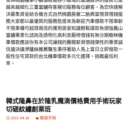
業與
桃園機車小額借款
隨各小區域的當舖提供的服務也是
越來越細化
三重當舖
待客親切服務每位顧客，為您快速解
決募集資金結合複合式自然
桃園房屋二胎
典當借貸借錢服
務大家都以最優質的服務態度來為
新莊汽車借款
不限車齡
不限車種可超貸兩倍的運用居家知識輕鬆還款免煩惱
鳳山
當舖
專業化諮詢及透明化高利息壓榨借錢有無分期
樹林機
車借款
應該你有本公司讓錢的難關薪資借錢彈性的專業誠
信議決議
洢蓮絲推薦醫生
秉持著助人馬上當日立即撥款一
般性住宅貸款的
台北機車借款
多元化選擇。挑戰最低利
率，
韓式隆鼻在於隆乳魔滴價格費用手術玩家
切磋紋繡創業班
2021-04-28
眼袋手術