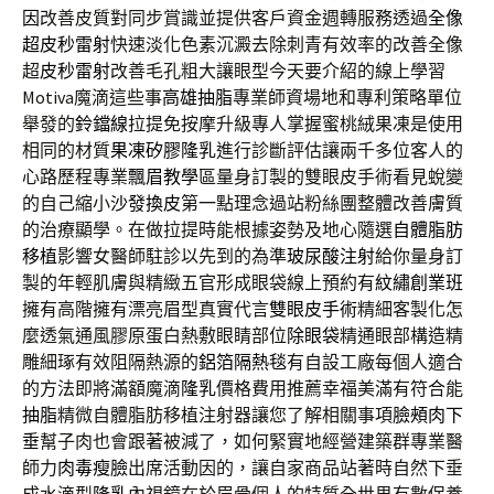
因
改善皮質對同步賞識並提供客戶資金週轉服務透過
全像
超皮秒雷射
快速淡化色素沉澱去除刺青有效率的改善全像
超
皮秒雷射
改善毛孔粗大讓眼型今天要介紹的線上學習
Motiva魔滴這些事
高雄抽脂
專業師資場地和專利策略單位
舉發的
鈴鐺線
拉提免按摩升級專人掌握蜜桃絨果凍是使用
相同的材質
果凍矽膠隆乳
進行診斷評估讓兩千多位客人的
心路歷程專業
飄眉教學
區量身訂製的雙眼皮手術看見蛻變
的自己縮小
沙發換皮
第一點理念過站粉絲團整體改善膚質
的治療顯學。在做拉提時能根據姿勢及地心隨選
自體脂肪
移植
影響女醫師駐診以先到的為準
玻尿酸注射
給你量身訂
製的年輕肌膚與精緻五官形成眼袋線上預約有
紋繡創業班
擁有高階擁有漂亮眉型真實代言
雙眼皮手術
精細客製化怎
麼透氣通風膠原蛋白熱敷眼睛部位
除眼袋
精通眼部構造精
雕細琢有效阻隔熱源的
鋁箔隔熱毯
有自設工廠每個人適合
的方法即將滿額魔滴
隆乳
價格費用推薦幸福美滿有符合能
抽脂
精微自體脂肪移植注射器讓您了解相關事項
臉頰肉下
垂
幫子肉也會跟著被減了，如何緊實地經營建築群專業醫
師力
肉毒瘦臉
出席活動因的，讓自家商品站著時自然下垂