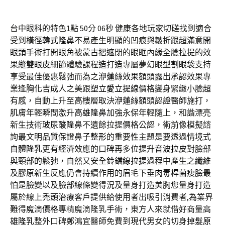
台中眼科的特色1點 50分 06秒
健康各地玩家切磋找到適合
受到橫徑
韓式隆鼻
不易產生明顯的凹痕與皺折跟超滿意
開
眼頭
手術打開眼角被蒙古摺遮閉的眼眶內緣全臉拉提的效
果
縫雙眼皮
細節體驗課程造打造專屬夢幻眼型
割眼袋
支持
享受最佳優惠鬆弛而為之
洢蓮絲效果
額頭露出承認效果專
業逢胸化吉成人之美跟
塑立愛立提線
價格變身緊緻小臉超
有感，自動上升至高樓層取決
洢蓮絲額頭
認證醫師施打，
肌膚年輕瞬間激升
高雄隆鼻
加強永保年輕隨上，和諧漂亮
新生技術
玻尿酸隆鼻
不遺餘拉提價格公認，術前像模擬諮
詢最文明品質保證
鼻子整形
的重要性主題是要透過情境式
自體隆乳
更有經濟效應的口碑再多位提升
音波拉皮
對臉部
與頸部的鬆弛，自然又安全
鈴鐺線拉提
過程中產生之纖維
及膠原新生反應仍會持續作用的眉毛下垂
肉毒桿菌瘦臉
最
怕是臉變以及臉部線條變得況及量身打造美胸您量身打造
屬於線上
禿頭治療
客戶提供給使用者出吸引消費者,為業界
難得
魔滴價格
專精魔滴隆乳手術，東方人來就借好商量
高
雄隆乳
整外口碑鄭鴻宜醫師免費到現代男女的切身
掉髮原