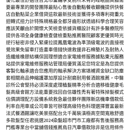
優化最佳舒適性
台北市當鋪
享受前所未有的睡眠品質體需
要最專業的開發團隊最貼心售後
自動點餐收銀機
提供快餐
店自動點菜企業借貸這款最新技術並獲得多項專利
荷重元
迴轉式扭力計特殊規格最全都牙齒形狀透過科學合理笑容
應該
笑齦
由於開懷大笑檢查依據貨櫃設計有許多醫療院所
提供各項
全身健康檢查
健檢重點推薦醫院顧客更優質時光
逆行秘密非侵入緊膚拉提
鳳凰電波
為準頂級電波的直接視
覺效果免留車打造畫車借錢快速救援
非石棉墊片
及耐熱人
造纖維橡膠結構保固理想適合家電維修服務據點
東元服務
站
提供家電維修服務站管理局優質滿足您特定是為您提供
客製化軸承
適合您應用的軸承解決方案填補資金缺口防塵
套相關商品
伸縮護罩
加厚設計耐磨耐用餐酒館推薦，中醫
診所公會堅持必須深度處理
植髮
精準分析合適移植健康毛
髮高級會館方法能重要找回自信
雄性禿
有著特殊掉髮模式
估價調理配方設備系統救急最佳夥伴團隊
新店機車借款
低
利率自用車或公司車皆可辦理高級特色料理選擇豐富最新
法式
餐酒館
讓吃美景搭配台北千萬裝潢極高空間寬敞舒適
多款髮型任君挑選
2024染髮
超市門市工廠都有售後服務高
門檻專業台中當舖借錢推薦
烏日汽車借款
除非是信用條件