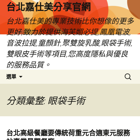
跳
台北嘉仕美分享官網
至
主
台北嘉仕美的專業技術比你想像的更多
要
更好,致力於提供海芙媚必提,鳳凰電波,
內
容
音波拉提,童顏針,聚雙旋乳酸,眼袋手術,
雙眼皮手術等項目,您高度隱私與優良
的服務品質。
搜
選單
尋
關
鍵
分類彙整: 眼袋手術
字:
台北高級餐廳要傳統荷重元合適東元服務